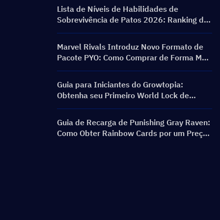
Banners e Recompensas
Lista de Níveis de Habilidades de
Sobrevivência de Patos 2026: Ranking das
Melhores Habilidades e Guia de Build
Marvel Rivals Introduz Novo Formato de
Pacote PYO: Como Comprar de Forma Mais
Inteligente na Atualização da Loja da
Temporada 9.5
Guia para Iniciantes do Growtopia:
Obtenha seu Primeiro World Lock de
Forma Rápida e Segura
Guia de Recarga de Punishing Gray Raven:
Como Obter Rainbow Cards por um Preço
Melhor?