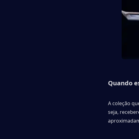
Quando es
A coleção qu
seja, recebe
aproximadam