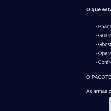
O que est
Phan
Guard
Ghos
Opera
Confr
O PACOTE p
As armas d