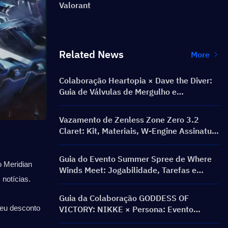
Valorant
Related News
More
Colaboração Heartopia × Dave the Diver:
Guia de Válvulas de Mergulho e
Recompensas
Vazamento de Zenless Zone Zero 3.2
Claret: Kit, Materiais, W-Engine Assinatura
e Mindscape Cinema
Guia do Evento Summer Spree de Where
 Meridian 
Winds Meet: Jogabilidade, Tarefas e
 notícias.
Recompensas
Guia da Colaboração GODDESS OF
seu desconto 
VICTORY: NIKKE × Persona: Evento
PERSONA ON FRONTLINE, Personagens,