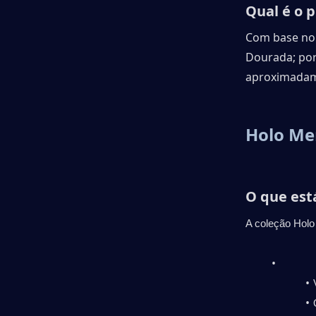
Qual é o 
Com base no 
Dourada; por
aproximadam
Holo Me
O que est
A coleção Holo