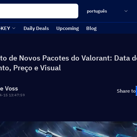
português
-KEY
Daily Deals
Upcoming
Blog
o de Novos Pacotes do Valorant: Data d
to, Preço e Visual
re Voss
Share to
4-15 13:47:59