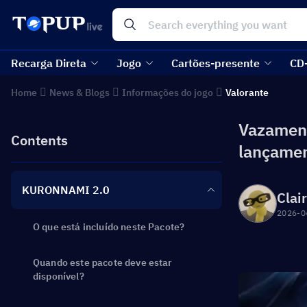
Recarga Direta
Jogo
Cartões-presente
CD
Home
News & Blogs
Informações do jogo
Valorante
Vazament
Contents
lançamen
KURONNAMI 2.0
Clai
2026-0
O que está incluído neste Pacote?
Quando este pacote deve estar
disponível?