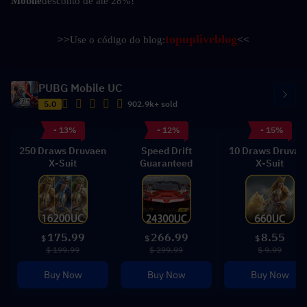
Mobile
desconto de até 28%!
topupliveblog
>>
Use o código do blog:
<<
PUBG Mobile UC
5.0
902.9k+ sold
- 13%
- 12%
- 15%
250 Draws Druvaen
Speed Drift
10 Draws Druvae
X-Suit
Guaranteed
X-Suit
175.99
266.99
8.55
$
$
$
$ 199.99
$ 299.99
$ 9.99
Buy Now
Buy Now
Buy Now