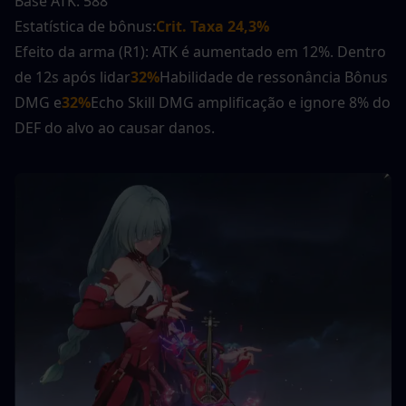
Base ATK: 588
Estatística de bônus:
Crit. Taxa 24,3%
Efeito da arma (R1): ATK é aumentado em 12%. Dentro 
de 12s após lidar
32%
Habilidade de ressonância Bônus 
DMG e
32%
Echo Skill DMG amplificação e ignore 8% do 
DEF do alvo ao causar danos.