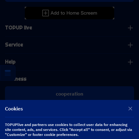
TOPUP live
Service
Help
Business
cooperation
Cookies
[email protected]
[email protected]
TOPUPlive and partners use cookies to collect user data for enhancing
site content, ads, and services. Click "Accept all" to consent, or adjust via
"Customize" or footer cookie preferences.
Follow us