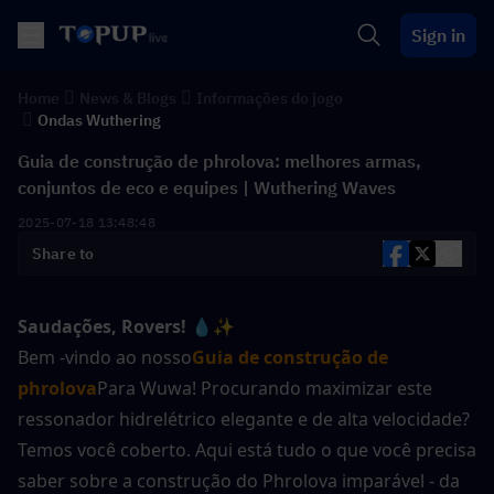
Sign in
Home
News & Blogs
Informações do jogo
Ondas Wuthering
Guia de construção de phrolova: melhores armas,
conjuntos de eco e equipes | Wuthering Waves
2025-07-18 13:48:48
Share to
Saudações, Rovers!
💧✨ 
Bem -vindo ao nosso
Guia de construção de 
phrolova
Para Wuwa! Procurando maximizar este 
ressonador hidrelétrico elegante e de alta velocidade? 
Temos você coberto. Aqui está tudo o que você precisa 
saber sobre a construção do Phrolova imparável - da 