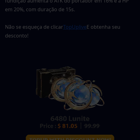
fundição aumenta o ATK do portador em 16% e a HP 
em 20%, com duração de 15s.
Não se esqueça de clicar
TopUplive
E obtenha seu 
desconto!