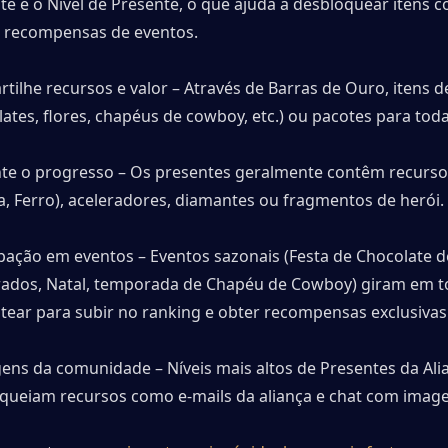
te e o Nível de Presente, o que ajuda a desbloquear itens c
e recompensas de eventos.
tilhe recursos e valor – Através de Barras de Ouro, itens d
lates, flores, chapéus de cowboy, etc.) ou pacotes para toda
e o progresso – Os presentes geralmente contêm recursos
, Ferro), aceleradores, diamantes ou fragmentos de herói.
ipação em eventos – Eventos sazonais (Festa de Chocolate de
dos, Natal, temporada de Chapéu de Cowboy) giram em to
tear para subir no ranking e obter recompensas exclusivas
ens da comunidade – Níveis mais altos de Presentes da Alia
queiam recursos como e-mails da aliança e chat com image