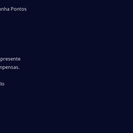
anha Pontos 
presente 
ompensas.
o 