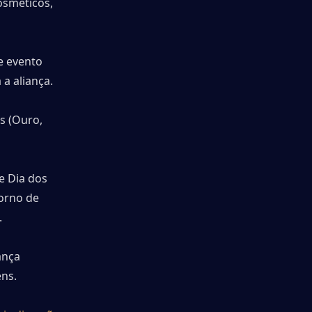
osméticos, 
e evento 
 a aliança.
 (Ouro, 
 Dia dos 
rno de 
.
nça 
ns.