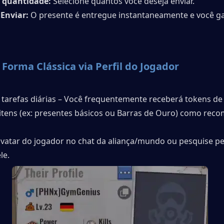
r quantidade:
 Selecione quantos você deseja enviar.
 Enviar:
 O presente é entregue instantaneamente e você g
Forma Clássica via Perfil do Jogador
s tarefas diárias – Você frequentemente receberá tokens de 
 itens (ex: presentes básicos ou Barras de Ouro) como rec
avatar do jogador no chat da aliança/mundo ou pesquise pel
le.