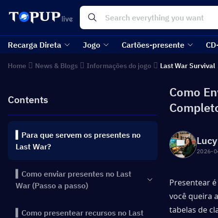
Recarga Direta
Jogo
Cartões-presente
CD
Home
News & Blogs
Informações do jogo
Last War Survival
Como Env
Contents
Complet
▍Para que servem os presentes no
Lucy
Last War?
2026-0
▍Como enviar presentes no Last
Presentear é 
War (Passo a passo)
você queira 
tabelas de cl
▍Como presentear recursos no Last