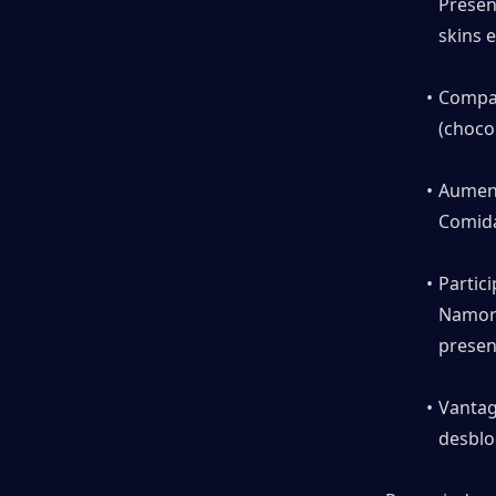
Presen
skins 
Compar
(choco
Aument
Comida
Partic
Namora
presen
Vantag
desblo