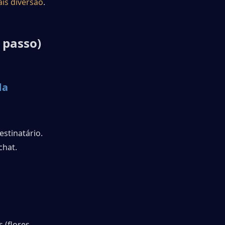
ais diversão
.
 passo)
a 
estinatário.
chat.
(flores, 