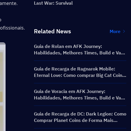
tamente.
Last War: Survival
 
fissionais. 
Related News
More
Guia de Rolan em AFK Journey:
Habilidades, Melhores Times, Build e Vale
a Pena Pegar?
Guia de Recarga de Ragnarok Mobile:
Eternal Love: Como comprar Big Cat Coin
com um preço melhor?
Guia de Voracia em AFK Journey:
Habilidades, Melhores Times, Build e Vale
a Pena Pegar?
Guia de Recarga de DC: Dark Legion: Como
Comprar Planet Coins de Forma Mais
Barata e Segura