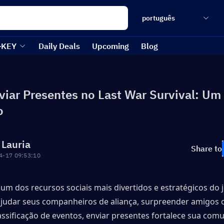
português
-KEY
Daily Deals
Upcoming
Blog
iar Presentes no Last War Survival: Um
o
 Lauria
Share to
4-17 09:53:10
um dos recursos sociais mais divertidos e estratégicos do j
ajudar seus companheiros de aliança, surpreender amigos o
assificação de eventos, enviar presentes fortalece sua comu