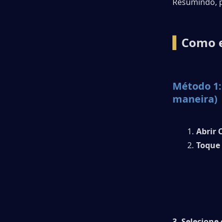
Resumindo, p
▍
Como e
Método 1:
maneira)
Abrir 
Toque 
3. Selecione 