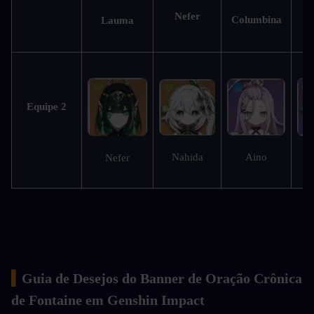
Nefer
Columbina
Lauma
S
Equipe 2
Aino
Nahida
Nefer
S
▍
Guia de Desejos do Banner de Oração Crônica 
de Fontaine em Genshin Impact