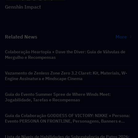
Genshin Impact
Related News
More
Colaboração Heartopia × Dave the Diver: Guia de Válvulas de
Mergulho e Recompensas
Vazamento de Zenless Zone Zero 3.2 Claret: Kit, Materiais, W-
Engine Assinatura e Mindscape Cinema
Guia do Evento Summer Spree de Where Winds Meet:
Jogabilidade, Tarefas e Recompensas
Guia da Colaboração GODDESS OF VICTORY: NIKKE × Persona:
Evento PERSONA ON FRONTLINE, Personagens, Banners e
Recompensas
Lista de Níveis de Habilidades de Sobrevivência de Patos 2026: