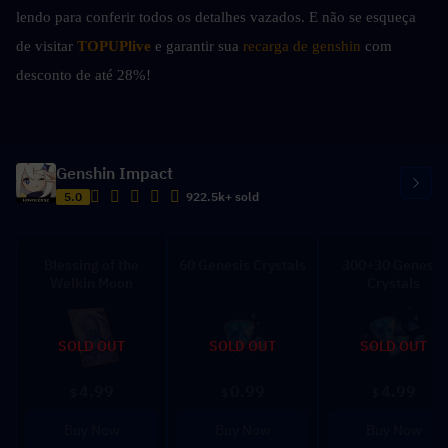
lendo para conferir todos os detalhes vazados. E não se esqueça 
de visitar 
TOPUPlive
 e garantir sua 
recarga de genshin 
com 
desconto de até 28%!
Genshin Impact
5.0
922.5k+ sold
Blessing of the
60 Genesis Crystals
300+30 Genesis
Welkin Moon
Crystals
SOLD OUT
SOLD OUT
SOLD OUT
4.99
0.99
4.99
$
$
$
Buy Now
Buy Now
Buy Now