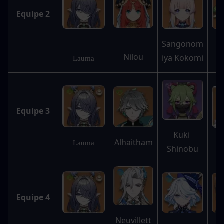
Equipe 2
Sangonom
Nilou
iya Kokomi
N
Lauma
Equipe 3
Kuki 
Alhaitham
Lauma
Shinobu
Equipe 4
Neuvillett