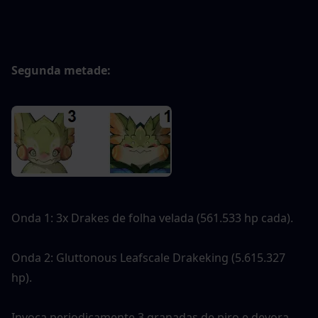
Segunda metade:
Onda 1: 3x Drakes de folha velada (561.533 hp cada).
Onda 2: Gluttonous Leafscale Drakeking (5.615.327 
hp).
Invoca periodicamente 3 granadas de piro e devora -