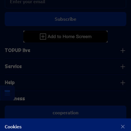
Subscribe
TOPUP live
Service
Help
Business
cooperation
Cookies
[email protected]