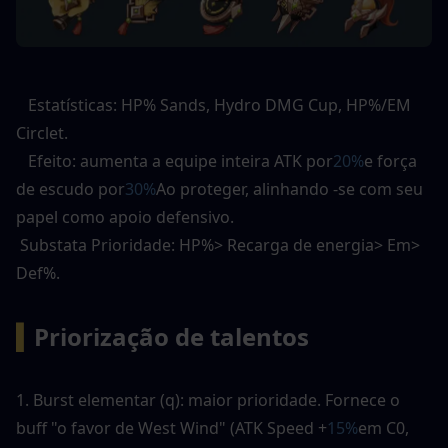
   Estatísticas: HP% Sands, Hydro DMG Cup, HP%/EM 
Circlet. 
   Efeito: aumenta a equipe inteira ATK por
20%
e força 
de escudo por
30%
Ao proteger, alinhando -se com seu 
papel como apoio defensivo. 
 Substata Prioridade: HP%> Recarga de energia> Em> 
Def%. 
▍
Priorização de talentos
1. Burst elementar (q): maior prioridade. Fornece o 
buff "o favor de West Wind" (ATK Speed ​​+
15%
em C0, 