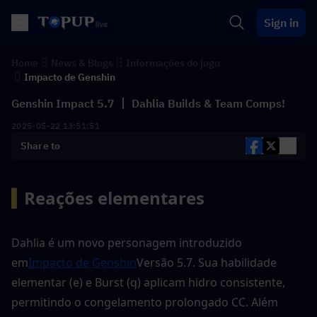
Sign in
Home
News & Blogs
Informações do jogo
Impacto de Genshin
Genshin Impact 5.7 丨 Dahlia Builds & Team Comps!
2025-05-22 13:51:51
Share to
▍
Reações elementares 
Dahlia é um novo personagem introduzido 
em
Impacto de Genshin
Versão 5.7. Sua habilidade 
elementar (e) e Burst (q) aplicam hidro consistente, 
permitindo o congelamento prolongado CC. Além 