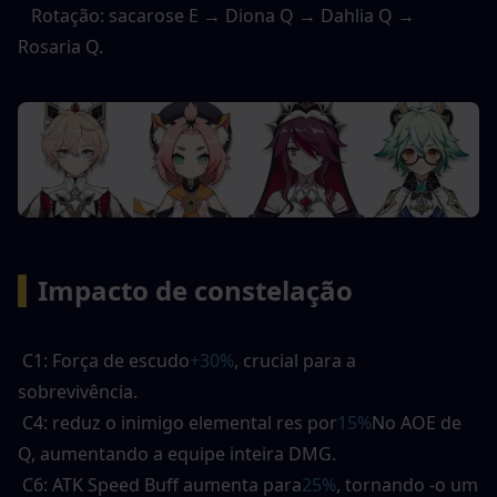
   Rotação: sacarose E → Diona Q → Dahlia Q → 
Rosaria Q. 
▍
Impacto de constelação
 C1: Força de escudo
+30%
, crucial para a 
sobrevivência. 
 C4: reduz o inimigo elemental res por
15%
No AOE de 
Q, aumentando a equipe inteira DMG. 
 C6: ATK Speed ​​Buff aumenta para
25%
, tornando -o um 