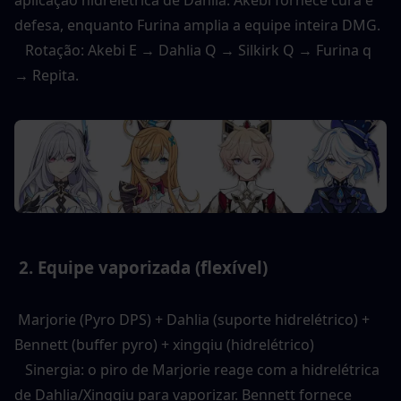
aplicação hidrelétrica de Dahlia. Akebi fornece cura e 
defesa, enquanto Furina amplia a equipe inteira DMG. 
   Rotação: Akebi E → Dahlia Q → Silkirk Q → Furina q 
→ Repita. 
 2. Equipe vaporizada (flexível) 
 Marjorie (Pyro DPS) + Dahlia (suporte hidrelétrico) + 
Bennett (buffer pyro) + xingqiu (hidrelétrico) 
   Sinergia: o piro de Marjorie reage com a hidrelétrica 
de Dahlia/Xingqiu para vaporizar. Bennett fornece 