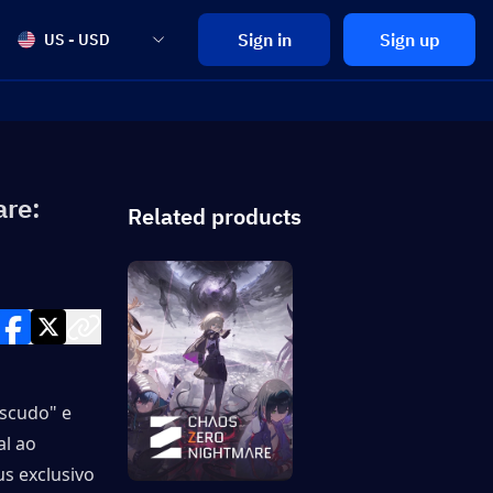
Sign in
Sign up
US - USD
are:
Related products
scudo" e 
l ao 
 exclusivo 