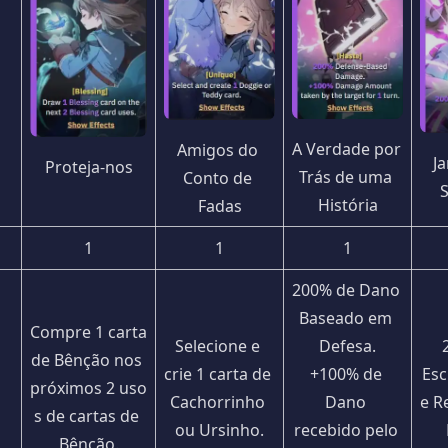
A Verdade por 
Amigos do 
Ja
Proteja-nos
Trás de uma 
Conto de 
História
Fadas
1
1
1
200% de Dano 
Baseado em 
Compre 1 carta 
Selecione e 
Defesa.
de Bênção nos 
crie 1 carta de 
+100% de 
Esc
próximos 2 uso
Cachorrinho 
Dano 
e R
s de cartas de 
ou Ursinho.
recebido pelo 
Bênção.