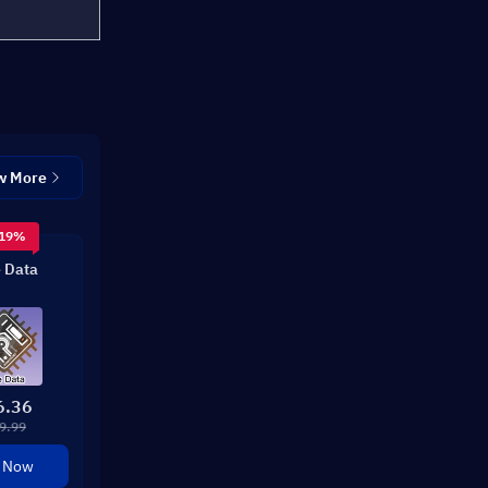
w More
 19%
 Data
6.36
9.99
 Now