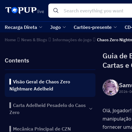
Recarga Direta
Jogo
Cartões-presente
CD
Home
News & Blogs
Informações do jogo
Chaos Zero Night
Guia de 
Contents
Cartas e
▍Visão Geral de Chaos Zero
Sam
Nightmare Adelheid
2026-0
▍Carta Adelheid Pesadelo do Caos
Olá, Jogador
Zero
manipulação 
fornecer uma
▍Mecânica Principal de CZN