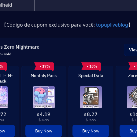
lheid
【Código de cupom exclusivo para você: 
topupliveblog
】
s Zero Nightmare
Vie
k+ sold
7%
- 17%
- 18%
-
ALL-IN-
Monthly Pack
Special Data
Zore
ack
.72
4.19
8.27
1
$
$
$
.94
$ 4.99
$ 9.99
$ 1
Now
Buy Now
Buy Now
Buy