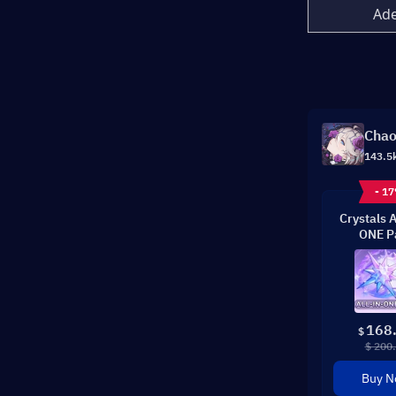
Ade
Chao
143.5
- 1
Crystals 
ONE P
168
$
$ 200
Buy 