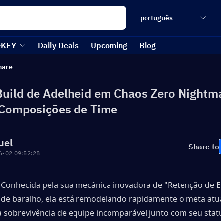
português
-KEY
Daily Deals
Upcoming
Blog
mare
Build de Adelheid em Chaos Zero Nightm
 Composições de Time
uel
Share to
6-02 09:52:28
! Conhecida pela sua mecânica inovadora de "Retenção de E
de baralho, ela está remodelando rapidamente o meta atua
 sobrevivência de equipe incomparável junto com seu status