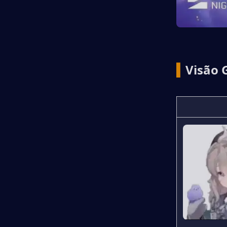
▍
Visão 