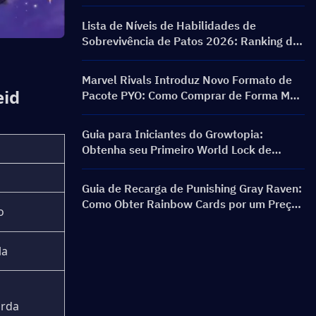
PERSONA ON FRONTLINE, Personagens,
Banners e Recompensas
Lista de Níveis de Habilidades de
Sobrevivência de Patos 2026: Ranking das
Melhores Habilidades e Guia de Build
Marvel Rivals Introduz Novo Formato de
eid
Pacote PYO: Como Comprar de Forma Mais
Inteligente na Atualização da Loja da
Temporada 9.5
Guia para Iniciantes do Growtopia:
Obtenha seu Primeiro World Lock de
Forma Rápida e Segura
Guia de Recarga de Punishing Gray Raven:
Como Obter Rainbow Cards por um Preço
o
Melhor?
la
rda