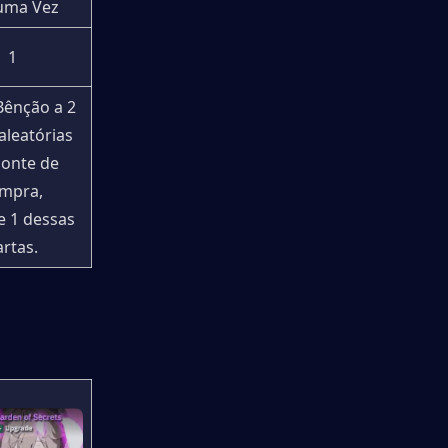
uma Vez
1
Bênção a 2 
aleatórias 
onte de 
mpra, 
 1 dessas 
artas.