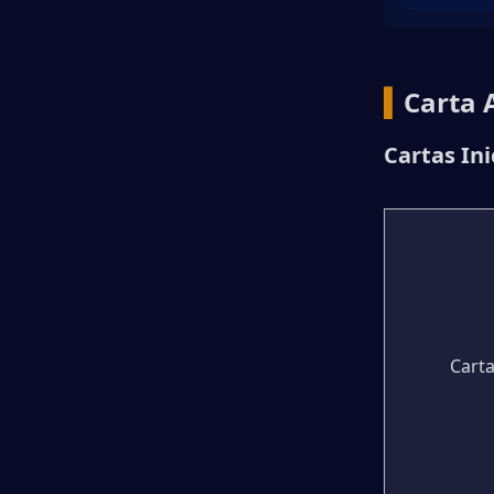
▍
Carta 
Cartas Ini
Cart