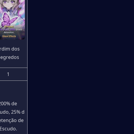
rdim dos 
Segredos
1
200% de 
udo, 25% d
etenção de 
Escudo.