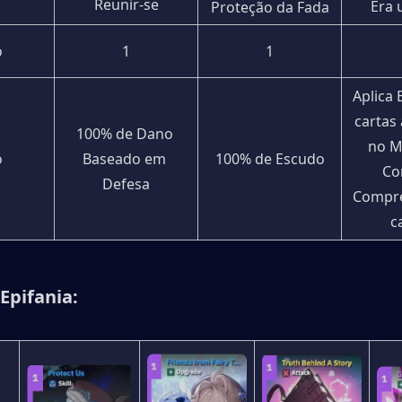
Reunir-se
Era 
Proteção da Fada
o
1
1
Aplica 
cartas 
100% de Dano 
no M
o
Baseado em 
100% de Escudo
Co
Defesa
Compre
c
Epifania: