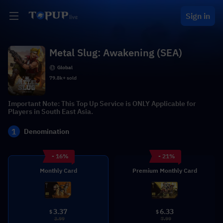
Sign in
Metal Slug: Awakening (SEA)
Global
79.8k+ sold
Important Note: This Top Up Service is ONLY Applicable for
Players in South East Asia.
1
Denomination
- 16%
- 21%
Monthly Card
Premium Monthly Card
3.37
6.33
$
$
3.99
7.99