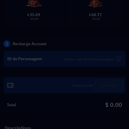
35.69
68.72
$
$
39.99
79.99
2
Recharge Account
ID do Personagem
Redeem
$ 0.00
Total
Descriptions