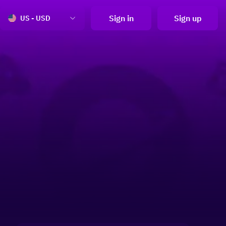
Sign in
Sign up
US - USD