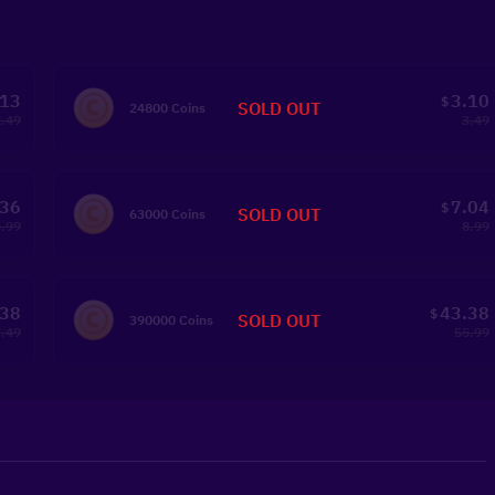
.13
3.10
$
SOLD OUT
24800 Coins
2.49
3.49
.36
7.04
$
SOLD OUT
63000 Coins
4.99
8.99
.38
43.38
$
SOLD OUT
390000 Coins
.49
55.99