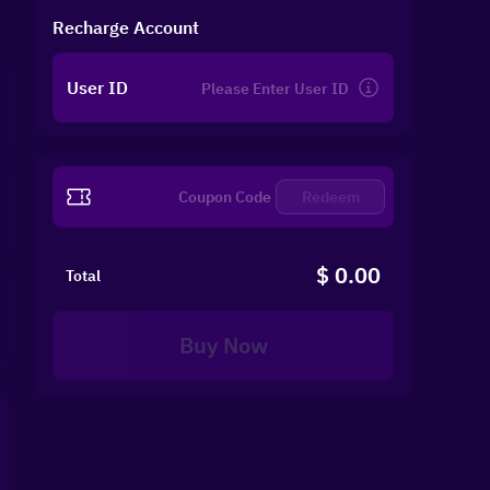
Recharge Account
User ID
Redeem
$ 0.00
Total
Buy Now