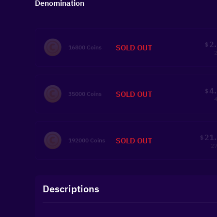
Denomination
2
$
SOLD OUT
16800 Coins
4
$
SOLD OUT
35000 Coins
21
$
SOLD OUT
192000 Coins
27
Descriptions