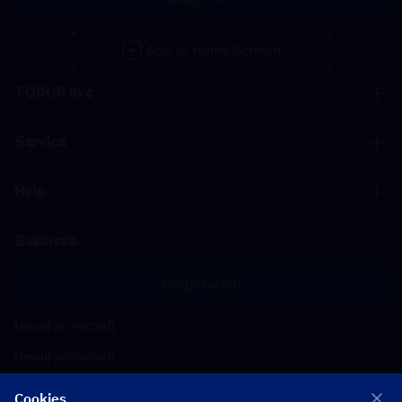
TOPUP live
Service
Help
Business
cooperation
[email protected]
[email protected]
Cookies