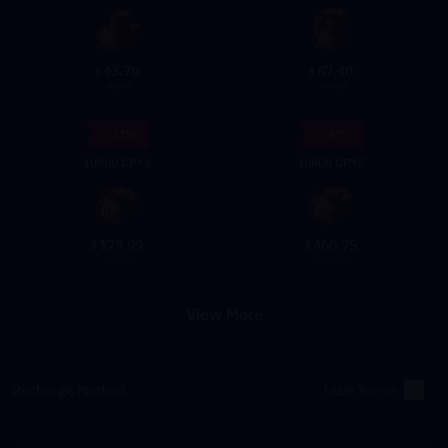
43.70
87.40
$
$
49.99
99.99
- 11%
- 8%
10800 CP*2
10800 CP*5
179.99
460.75
$
$
199.99
499.99
View More
Recharge Method
Login Top-up