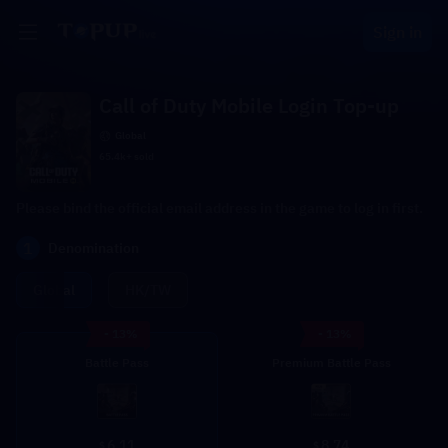
Sign in
Call of Duty Mobile Login Top-up
Global
65.4k+ sold
Please bind the official email address in the game to log in first.
1
Denomination
Global
HK/TW
- 13%
- 13%
Battle Pass
Premium Battle Pass
6.11
8.74
$
$