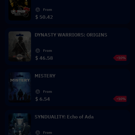
From
$ 50.42
DYNASTY WARRIORS: ORIGINS
From
$ 46.58
-10%
MISTERY
From
$ 6.54
-10%
SYNDUALITY: Echo of Ada
From