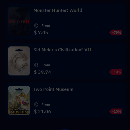
Monster Hunter: World
SOLD OUT
From
$ 7.05
-79%
Sid Meier's Civilization® VII
From
$ 39.74
-10%
Two Point Museum
From
$ 21.06
-10%