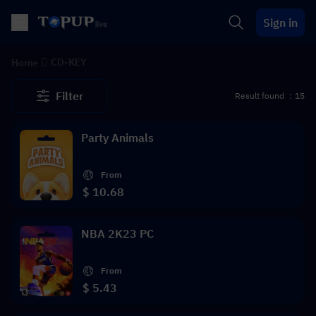
Sign in
CD-KEY
Home
Filter
Result found ：15
Party Animals
From
$ 10.68
NBA 2K23 PC
From
$ 5.43