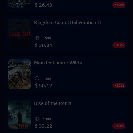
$ 26.43
-10%
Kingdom Come: Deliverance II
SOLD OUT
From
$ 30.84
-10%
Monster Hunter Wilds
From
$ 50.12
-10%
Rise of the Ronin
From
$ 33.22
-10%