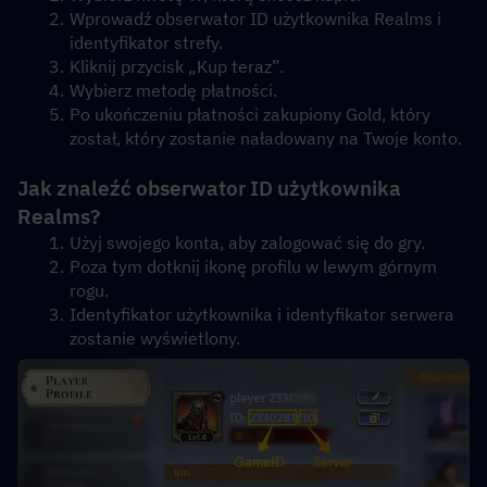
Wprowadź obserwator ID użytkownika Realms i 
identyfikator strefy.
Kliknij przycisk „Kup teraz”.
Wybierz metodę płatności.
Po ukończeniu płatności zakupiony Gold, który 
został, który zostanie naładowany na Twoje konto.
Jak znaleźć obserwator ID użytkownika 
Realms?
Użyj swojego konta, aby zalogować się do gry.
Poza tym dotknij ikonę profilu w lewym górnym 
rogu.
Identyfikator użytkownika i identyfikator serwera 
zostanie wyświetlony.