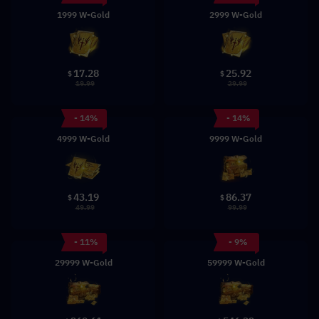
1999 W-Gold
2999 W-Gold
17.28
25.92
$
$
19.99
29.99
- 14%
- 14%
4999 W-Gold
9999 W-Gold
43.19
86.37
$
$
49.99
99.99
- 11%
- 9%
29999 W-Gold
59999 W-Gold