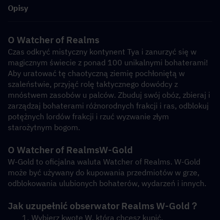
Opisy
O Watcher of Realms
Czas odkryć mistyczny kontynent Tya i zanurzyć się w 
magicznym świecie z ponad 100 unikalnymi bohaterami! 
Aby uratować tę chaotyczną ziemię pochłoniętą w 
szaleństwie, przyjąć rolę taktycznego dowódcy z 
mnóstwem zasobów u palców. Zbuduj swój obóz, zbieraj i 
zarządzaj bohaterami różnorodnych frakcji i ras, odblokuj 
potężnych lordów frakcji i rzuć wyzwanie złym 
starożytnym bogom.
O Watcher of Realms
W-Gold
W-Gold to oficjalna waluta Watcher of Realms. W-Gold 
może być używany do kupowania przedmiotów w grze, 
odblokowania ulubionych bohaterów, wydarzeń i innych.
Jak uzupełnić obserwator Realms W-Gold？
Wybierz kwotę W, którą chcesz kupić.