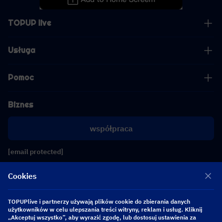
TOPUP live
Usługa
Pomoc
Biznes
współpraca
[email protected]
[email protected]
Cookies
Obserwuj nas
TOPUPlive i partnerzy używają plików cookie do zbierania danych
użytkowników w celu ulepszania treści witryny, reklam i usług. Kliknij
„Akceptuj wszystko”, aby wyrazić zgodę, lub dostosuj ustawienia za