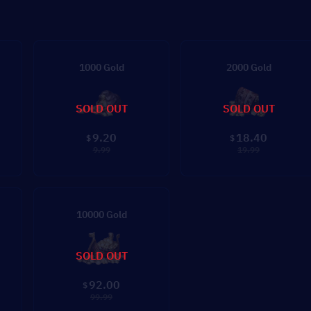
1000 Gold
2000 Gold
SOLD OUT
SOLD OUT
9.20
18.40
$
$
9.99
19.99
10000 Gold
SOLD OUT
92.00
$
99.99