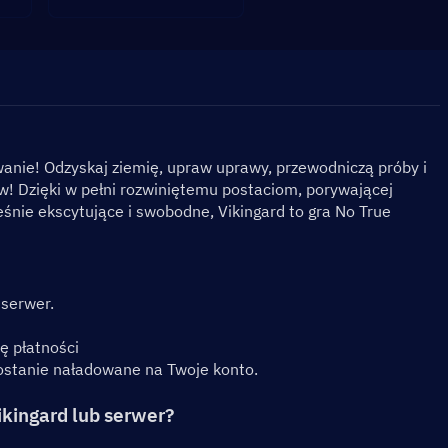
nie! Odzyskaj ziemię, upraw uprawy, przewodniczą próby i 
! Dzięki w pełni rozwiniętemu postaciom, porywającej 
eśnie ekscytujące i swobodne, Vikingard to gra No True 
 serwer.
dę płatności
zostanie naładowane na Twoje konto.
ikingard lub serwer?