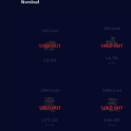
Nominał
500 Gold
100 Gold
SOLD OUT
SOLD OUT
4.70
$
0.99
$
4.99
3000 Gold
5000 Gold
SOLD OUT
SOLD OUT
27.60
46.00
$
$
29.99
49.99