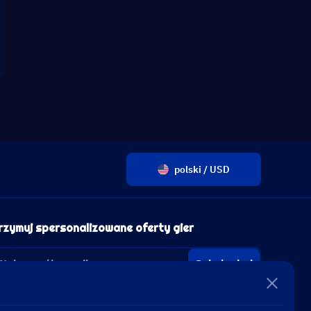
polski / USD
rzymuj spersonalizowane oferty gier
Subskrybuj