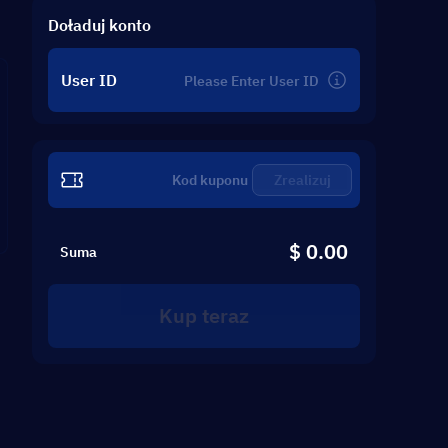
Doładuj konto
User ID
Zrealizuj
$ 0.00
Suma
Kup teraz