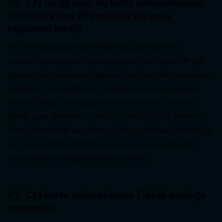
P6: Czy mogę użyć tej karty podarunkowej, 
jeśli mój adres IP znajduje się poza 
regionem karty?  
Nie. Karty podarunkowe TikTok są przypisane do 
konkretnego regionu i wymagają, aby Twój adres IP był 
zgodny z wyznaczonym regionem karty w celu pomyślnej 
realizacji. Jeśli spróbujesz zrealizować kartę z Wielkiej 
Brytanii będąc poza jej granicami lub kartę z Niemiec 
będąc poza Niemcami, realizacja może się nie powieść. 
Korzystasz z VPN na własne ryzyko, ponieważ TOPUPLive 
nie ponosi odpowiedzialności za nieudane realizacje 
spowodowane niezgodnością regionów.
P7: Czy karta podarunkowa TikTok podlega 
zwrotowi?  