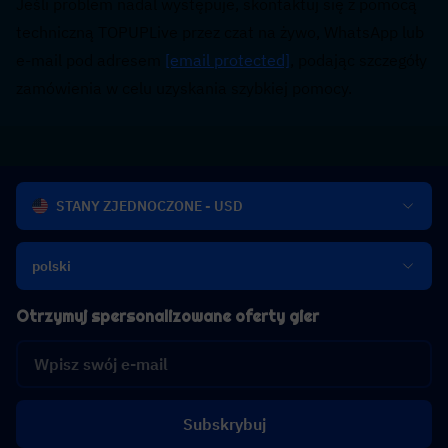
Jeśli problem nadal występuje, skontaktuj się z pomocą 
techniczną TOPUPLive przez czat na żywo, WhatsApp lub 
e-mail pod adresem 
[email protected]
, podając szczegóły 
zamówienia w celu uzyskania szybkiej pomocy.
STANY ZJEDNOCZONE - USD
polski
Otrzymuj spersonalizowane oferty gier
Subskrybuj