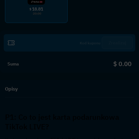
18.81
$
20.00
Zrealizuj
$ 0.00
Suma
Opisy
P1: Co to jest karta podarunkowa 
TikTok LIVE?  