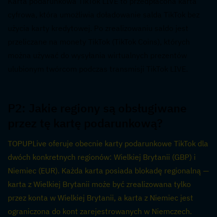
Karta podarunkowa TikTok LIVE to przedpłacona karta 
cyfrowa, która umożliwia doładowanie salda TikTok bez 
użycia karty kredytowej. Po zrealizowaniu saldo jest 
przeliczane na monety TikTok (TikTok Coins), których 
można używać do wysyłania wirtualnych prezentów 
ulubionym twórcom podczas transmisji TikTok LIVE.
P2: Jakie regiony są obsługiwane 
przez tę kartę podarunkową?  
TOPUPLive oferuje obecnie karty podarunkowe TikTok dla 
dwóch konkretnych regionów: Wielkiej Brytanii (GBP) i 
Niemiec (EUR). Każda karta posiada blokadę regionalną — 
karta z Wielkiej Brytanii może być zrealizowana tylko 
przez konta w Wielkiej Brytanii, a karta z Niemiec jest 
ograniczona do kont zarejestrowanych w Niemczech. 