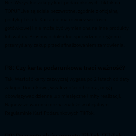
Nie. Wszystkie zakupy kart podarunkowych TikTok na 
TOPUPLive są ściśle bezzwrotne, zgodnie z oficjalną 
polityką TikTok. Karta nie ma również wartości 
gotówkowej i nie może być wymieniona na inne produkty 
lub waluty. Prosimy o dokładne sprawdzenie regionu i 
przemyślany zakup przed sfinalizowaniem zamówienia.
P8: Czy karta podarunkowa traci ważność?  
Tak. Wartość karty zazwyczaj wygasa po 2 latach od daty 
zakupu. Dodatkowo, w zależności od konta, mogą 
obowiązywać dzienne lub miesięczne limity realizacji. 
Najnowsze warunki można znaleźć w oficjalnym 
Regulaminie Kart Podarunkowych TikTok.
P9: Do czego służą monety TikTok (TikTok 