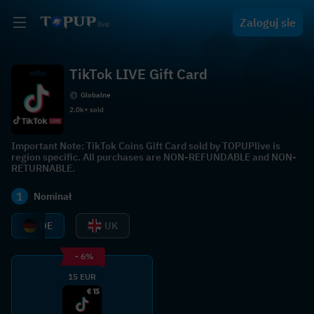
Zaloguj sie
TikTok LIVE Gift Card
Globalne
2.0k+ sold
Important Note: TikTok Coins Gift Card sold by TOPUPlive is
region specific. All purchases are NON-REFUNDABLE and NON-
RETURNABLE.
1
Nominał
DE
UK
- 6%
15 EUR