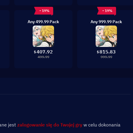
- 19%
- 19%
Any 499.99 Pack
Any 999.99 Pack
407.92
815.83
$
$
499.99
999.99
ne jest 
zalogowanie się do Twojej gry
 w celu dokonania 