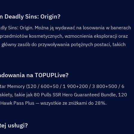
 Deadly Sins: Origin?  
ly Sins: Origin. Można ją wydawać na losowania w banerach 
przedmiotów kosmetycznych, wzmocnienia eksploracji oraz 
o główny zasób do przywoływania potężnych postaci, takich 
ładowania na TOPUPLive?  
 Star Memory (120 / 600+50 / 1 900+200 / 3 800+500 / 6 
iety, takie jak 80 Pulls SSR Hero Guaranteed Bundle, 120 
z Hawk Pass Plus — wszystkie ze zniżkami do 28%.
ej usługi?  