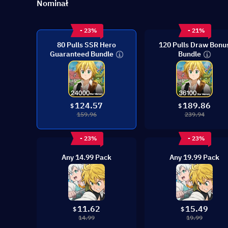
Nominał
- 23%
- 21%
80 Pulls SSR Hero
120 Pulls Draw Bonu
Guaranteed Bundle
Bundle
124.57
189.86
$
$
159.96
239.94
- 23%
- 23%
Any 14.99 Pack
Any 19.99 Pack
11.62
15.49
$
$
14.99
19.99