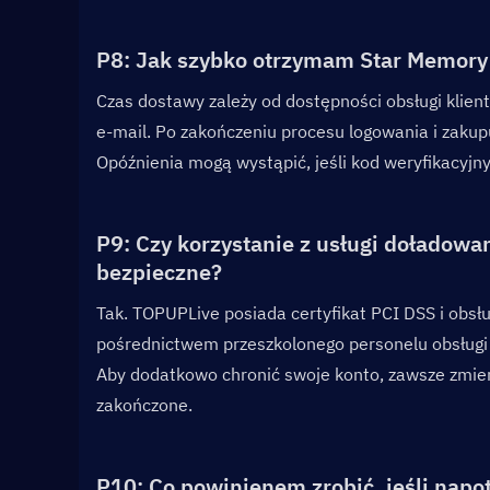
P8: Jak szybko otrzymam Star Memory l
Czas dostawy zależy od dostępności obsługi klien
e-mail. Po zakończeniu procesu logowania i zakup
Opóźnienia mogą wystąpić, jeśli kod weryfikacyjny
P9: Czy korzystanie z usługi doładowa
bezpieczne?  
Tak. TOPUPLive posiada certyfikat PCI DSS i obsł
pośrednictwem przeszkolonego personelu obsługi 
Aby dodatkowo chronić swoje konto, zawsze zmieni
zakończone.
P10: Co powinienem zrobić, jeśli napo