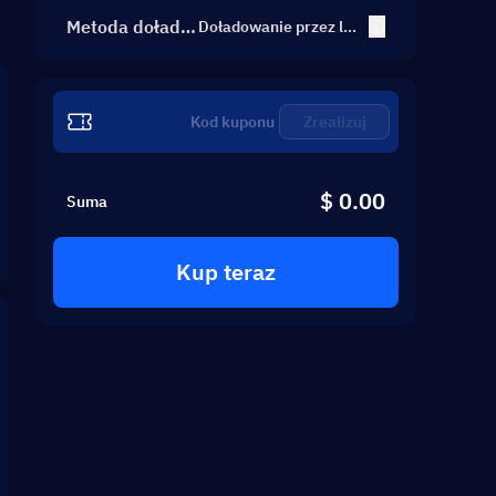
Metoda dołado
Doładowanie przez lo
gowanie
wania
Zrealizuj
$ 0.00
Suma
Kup teraz