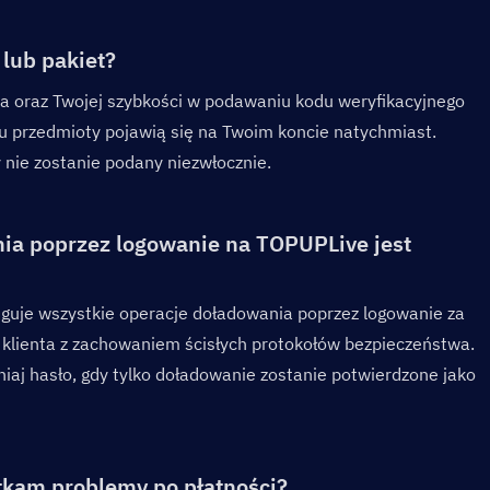
ub pakiet?  
ta oraz Twojej szybkości w podawaniu kodu weryfikacyjnego 
u przedmioty pojawią się na Twoim koncie natychmiast. 
 nie zostanie podany niezwłocznie.
nia poprzez logowanie na TOPUPLive jest 
uguje wszystkie operacje doładowania poprzez logowanie za 
klienta z zachowaniem ścisłych protokołów bezpieczeństwa. 
aj hasło, gdy tylko doładowanie zostanie potwierdzone jako 
tkam problemy po płatności?  