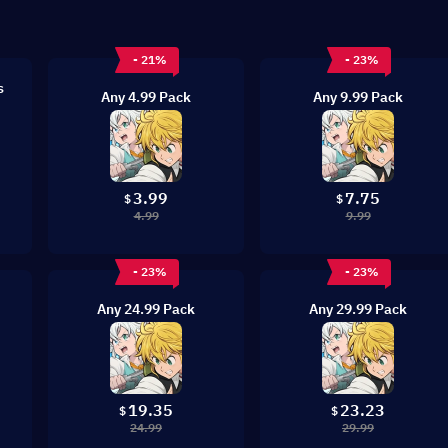
- 21%
- 23%
s
Any 4.99 Pack
Any 9.99 Pack
3.99
7.75
$
$
4.99
9.99
- 23%
- 23%
Any 24.99 Pack
Any 29.99 Pack
19.35
23.23
$
$
24.99
29.99