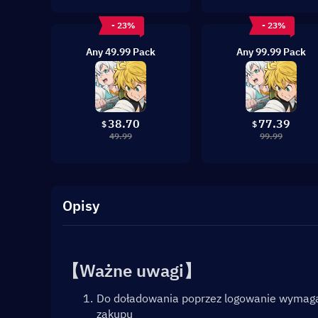
- 23%
- 23%
Any 49.99 Pack
Any 99.99 Pack
38.70
77.39
$
$
49.99
99.99
Opisy
【Ważne uwagi】
Do doładowania poprzez logowanie wymaga
zakupu