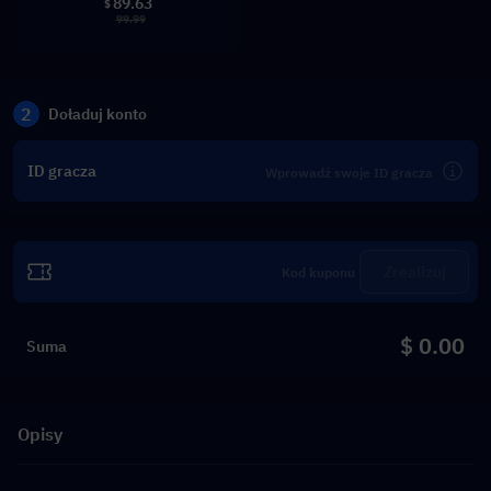
89.63
$
99.99
2
Doładuj konto
ID gracza
Zrealizuj
$ 0.00
Suma
Opisy