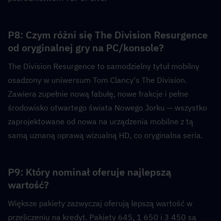
P8: Czym różni się The Division Resurgence 
od oryginalnej gry na PC/konsole?  
The Division Resurgence to samodzielny tytuł mobilny 
osadzony w uniwersum Tom Clancy's The Division. 
Zawiera zupełnie nową fabułę, nowe frakcje i pełne 
środowisko otwartego świata Nowego Jorku — wszystko 
zaprojektowane od nowa na urządzenia mobilne z tą 
samą uznaną oprawą wizualną HD, co oryginalna seria.
P9: Który nominał oferuje najlepszą 
wartość?  
Większe pakiety zazwyczaj oferują lepszą wartość w 
przeliczeniu na kredyt. Pakiety 645, 1 650 i 3 450 są 