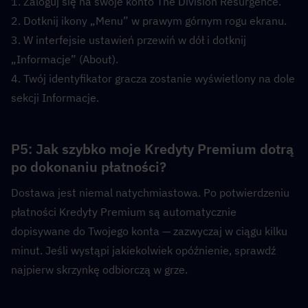
1. Zaloguj się na swoje konto The Division Resurgence.
2. Dotknij ikony „Menu” w prawym górnym rogu ekranu.
3. W interfejsie ustawień przewiń w dół i dotknij 
„Informacje” (About).
4. Twój identyfikator gracza zostanie wyświetlony na dole 
sekcji Informacje.
P5: Jak szybko moje Kredyty Premium dotrą 
po dokonaniu płatności?  
Dostawa jest niemal natychmiastowa. Po potwierdzeniu 
płatności Kredyty Premium są automatycznie 
dopisywane do Twojego konta — zazwyczaj w ciągu kilku 
minut. Jeśli wystąpi jakiekolwiek opóźnienie, sprawdź 
najpierw skrzynkę odbiorczą w grze.