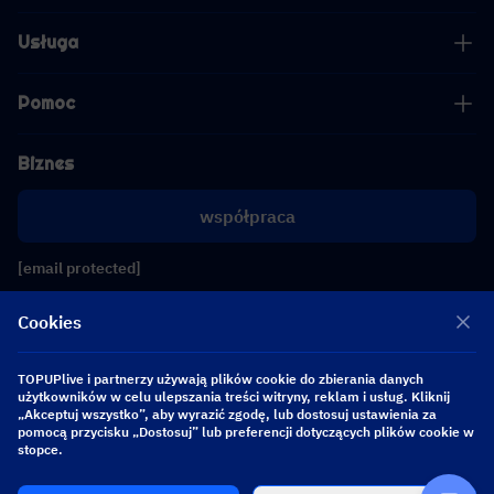
Usługa
Pomoc
Biznes
współpraca
[email protected]
[email protected]
Cookies
Obserwuj nas
TOPUPlive i partnerzy używają plików cookie do zbierania danych
użytkowników w celu ulepszania treści witryny, reklam i usług. Kliknij
„Akceptuj wszystko”, aby wyrazić zgodę, lub dostosuj ustawienia za
pomocą przycisku „Dostosuj” lub preferencji dotyczących plików cookie w
Copyright 2026 SEA WHALE TECHNOLOGY PTE.LTD. All Rights Reserved.
stopce.