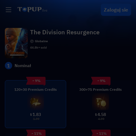
Zaloguj sie
The Division Resurgence
Globalne
44.8k+ sold
1
Nominał
- 9%
- 9%
120+30 Premium Credits
300+75 Premium Credits
1.83
4.58
$
$
1.99
4.99
- 11%
- 11%