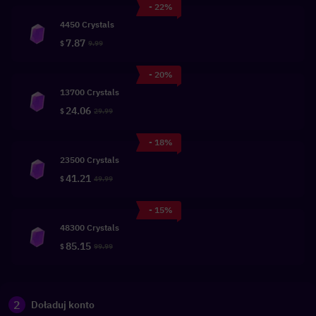
- 22%
4450 Crystals
7.87
$
9.99
- 20%
13700 Crystals
24.06
$
29.99
- 18%
23500 Crystals
41.21
$
49.99
- 15%
48300 Crystals
85.15
$
99.99
2
Doładuj konto