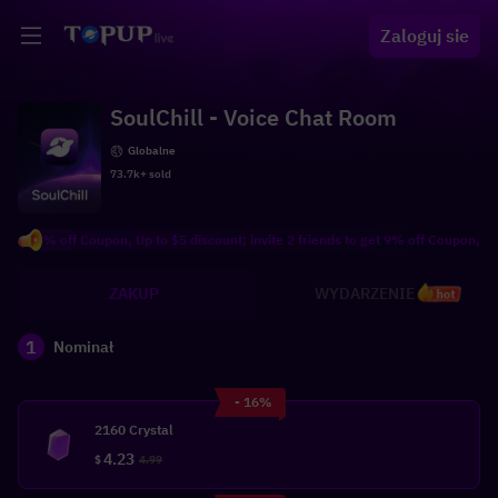
Zaloguj sie
SoulChill - Voice Chat Room
Globalne
73.7k+ sold
8% off Coupon, Up to $5 discount; invite 2 friends to get 9% off Coupon, Up to $1
ZAKUP
WYDARZENIE
hot
1
Nominał
- 16%
2160 Crystal
4.23
$
4.99