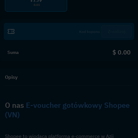
7.79
$
8.01
Zrealizuj
$ 0.00
Suma
Opisy
O nas 
E-voucher gotówkowy Shopee 
(VN)
Shopee to wiodąca platforma e-commerce w Azji 