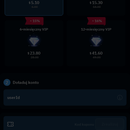
5.10
15.30
$
$
6.00
18.00
- 15%
- 16%
6-miesięczny VIP
12-miesięczny VIP
23.80
41.60
$
$
28.00
49.00
2
Doładuj konto
userId
Zrealizuj