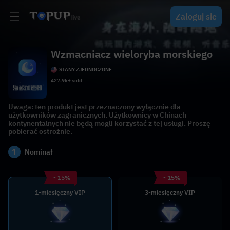
Zaloguj sie
Wzmacniacz wieloryba morskiego
STANY ZJEDNOCZONE
427.9k+ sold
Uwaga: ten produkt jest przeznaczony wyłącznie dla
użytkowników zagranicznych. Użytkownicy w Chinach
kontynentalnych nie będą mogli korzystać z tej usługi. Proszę
pobierać ostrożnie.
1
Nominał
- 15%
- 15%
1-miesięczny VIP
3-miesięczny VIP