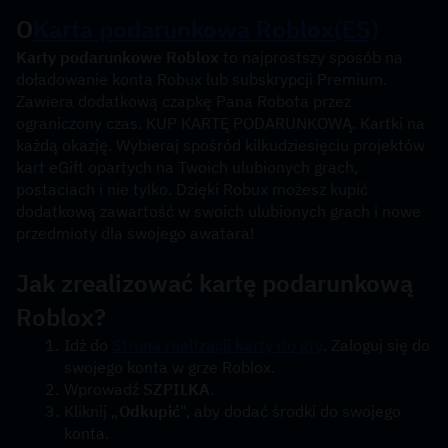
O
Karta podarunkowa Roblox
(ES)
Karty podarunkowe Roblox
 to najprostszy sposób na 
doładowanie konta Robux lub subskrypcji Premium. 
Zawiera dodatkową czapkę Pana Robota przez 
ograniczony czas. KUP KARTĘ PODARUNKOWĄ. Kartki na 
każdą okazję. Wybieraj spośród kilkudziesięciu projektów 
kart eGift opartych na Twoich ulubionych grach, 
postaciach i nie tylko. Dzięki Robux możesz kupić 
dodatkową zawartość w swoich ulubionych grach i nowe 
przedmioty dla swojego awatara!
Jak zrealizować kartę podarunkową 
Roblox?
Idź do 
Strona realizacji karty do gry
. Zaloguj się do 
swojego konta w grze Roblox.
Wprowadź 
SZPILKA
.
Kliknij „
Odkupić
", aby dodać środki do swojego 
konta.