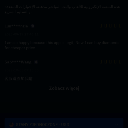
هذه المنصة الإلكترونية للألعاب والبث المباشر مذهلة. الإختيارات المتعددة
والتسليم السريع.
Lun****nzie
2023-09-17 23:46:11
I am so happy because this app is legit, Now I can buy diamonds
for cheaper price
Sab****Wang
2022-10-03 09:18:35
客服還沒加我唷
Zobacz więcej
STANY ZJEDNOCZONE - USD