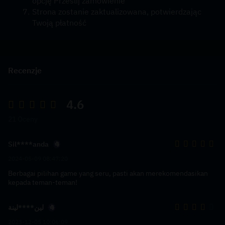
opcję Prześlij zamówienie
Strona zostanie zaktualizowana, potwierdzając 
Twoją płatność
Recenzje
4.6
21 Oceny
Sil****anda
2024-05-09 08:47:20
Berbagai pilihan game yang seru, pasti akan merekomendasikan
kepada teman-teman!
لين****لينة
2023-12-05 10:06:09