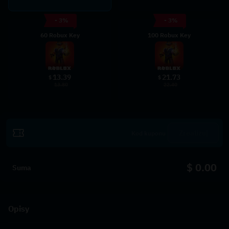
- 3%
- 3%
60 Robux Key
100 Robux Key
13.39
21.73
$
$
13.80
22.40
Zrealizuj
$ 0.00
Suma
Opisy