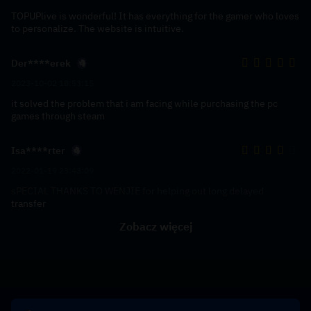
TOPUPlive is wonderful! It has everything for the gamer who loves
to personalize. The website is intuitive.
Der****erek
2023-10-02 18:53:15
it solved the problem that i am facing while purchasing the pc
games through steam
Isa****rter
2022-01-19 23:43:09
sPECIAL THANKS TO WENJIE for helping out long delayed
transfer
Zobacz więcej