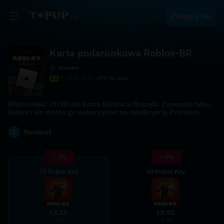
Zaloguj sie
Karta podarunkowa Roblox-BR
Globalne
4.6
677.7k+ sold
Wskazówki: TYLKO dla konta Roblox w Brazylii. Zapewnia tylko
Robux i nie można go wykorzystać na subskrypcję Premium.
1
Nominał
- 3%
- 3%
25 Robux Key
40 Robux Key
5.15
8.93
$
$
5.30
9.20