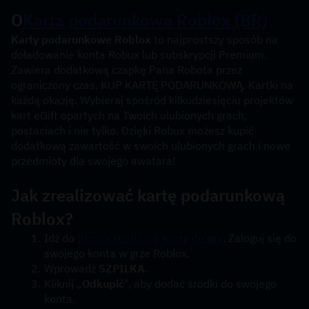
O
Karta podarunkowa Roblox (BR)
Karty podarunkowe Roblox
 to najprostszy sposób na 
doładowanie konta Robux lub subskrypcji Premium. 
Zawiera dodatkową czapkę Pana Robota przez 
ograniczony czas. KUP KARTĘ PODARUNKOWĄ. Kartki na 
każdą okazję. Wybieraj spośród kilkudziesięciu projektów 
kart eGift opartych na Twoich ulubionych grach, 
postaciach i nie tylko. Dzięki Robux możesz kupić 
dodatkową zawartość w swoich ulubionych grach i nowe 
przedmioty dla swojego awatara!
Jak zrealizować kartę podarunkową 
Roblox?
Idź do 
Strona realizacji karty do gry
. Zaloguj się do 
swojego konta w grze Roblox.
Wprowadź 
SZPILKA
.
Kliknij „
Odkupić
", aby dodać środki do swojego 
konta.