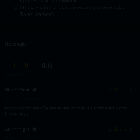
opcję Prześlij zamówienie
Strona zostanie zaktualizowana, potwierdzając 
Twoją płatność
Recenzje
4.6
21 Oceny
Nia****iani
2024-07-17 06:28:04
Layanan pelanggan 24 jam sangat membantu, terima kasih atas
bantuannya.
Abi****ight
2024-01-21 01:58:07