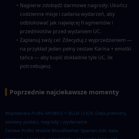
Najpierw zdobądź darmowe nagrody: Ukończ 
codzienne misje i zadania wydarzeń, aby 
odblokować jak najwięcej fragmentów i 
przedmiotów przed wydaniem UC.
Zaplanuj swój cel: Zdecyduj z wyprzedzeniem — 
na przykład jeden pełny zestaw Karina + emotki 
tańca — aby kupić dokładnie tyle UC, ile 
potrzebujesz.
▍
Poprzednie najciekawsze momenty
Współpraca PUBG MOBILE × BLUE LOCK: Data premiery, 
zestawy postaci, nagrody i wydarzenie
Zestaw PUBG Mobile Bloodfeather Spartan Gilt: data 
premiery, koszt UC, przedmioty i czy warto losować?