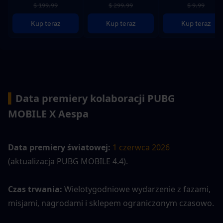
$ 199.99
$ 299.99
$ 9.99
Kup teraz
Kup teraz
Kup teraz
▍
Data premiery kolaboracji PUBG 
MOBILE X Aespa
Data premiery światowej:
1 czerwca 2026
(aktualizacja PUBG MOBILE 4.4).
Czas trwania:
 Wielotygodniowe wydarzenie z fazami, 
misjami, nagrodami i sklepem ograniczonym czasowo.