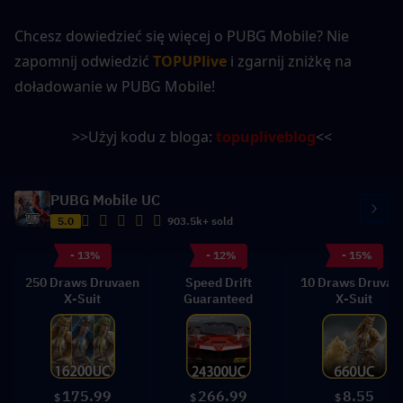
Chcesz dowiedzieć się więcej o PUBG Mobile? Nie 
zapomnij odwiedzić 
TOPUPlive
 i zgarnij zniżkę na 
doładowanie w PUBG Mobile!
>>Użyj kodu z bloga: 
topupliveblog
<<
PUBG Mobile UC
5.0
903.5k+ sold
- 13%
- 12%
- 15%
250 Draws Druvaen
Speed Drift
10 Draws Druvae
X-Suit
Guaranteed
X-Suit
175.99
266.99
8.55
$
$
$