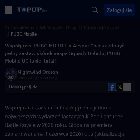
Zaloguj sie
Strona główna
Wiadomości i blogi
Informacje o grze
PUBG Mobile
Współpraca PUBG MOBILE x Aespa: Chcesz zdobyć
pełny zestaw skórek aespa Squad? Doładuj PUBG
Mobile UC taniej tutaj!
Nightwind Ororon
2026-06-01 10:21:29
Udostępnij do
Współpraca z aespa to bez wątpienia jedno z 
największych wydarzeń łączących K-Pop i gatunek 
Battle Royale w 2026 roku. Globalna premiera 
zaplanowana na 1 czerwca 2026 roku (aktualizacja 