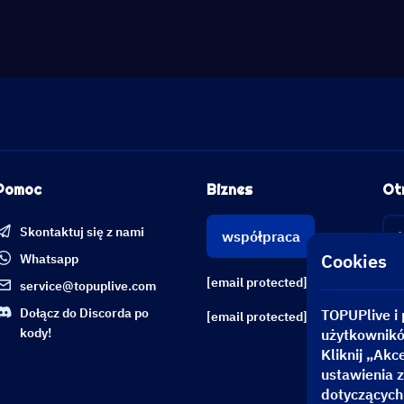
Pomoc
Biznes
Ot
Skontaktuj się z nami
współpraca
Cookies
Whatsapp
[email protected]
service@topuplive.com
Dołącz do Discorda po
TOPUPlive i 
[email protected]
kody!
użytkowników
Kliknij „Akc
ustawienia z
dotyczących