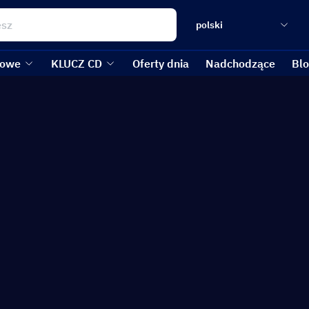
polski
kowe
KLUCZ CD
Oferty dnia
Nadchodzące
Bl