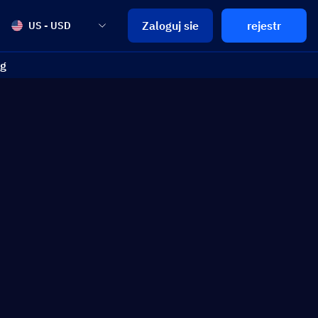
Zaloguj sie
rejestr
US - USD
og