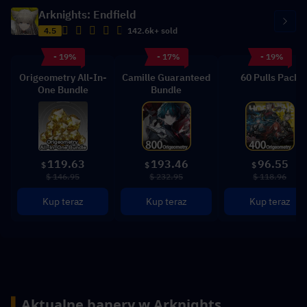
Arknights: Endfield
4.5
142.6k+ sold
- 19%
- 17%
- 19%
Origeometry All-In-
Camille Guaranteed
60 Pulls Pack
One Bundle
Bundle
119.63
193.46
96.55
$
$
$
$ 146.95
$ 232.95
$ 118.96
Kup teraz
Kup teraz
Kup teraz
▍
Aktualne banery w Arknights