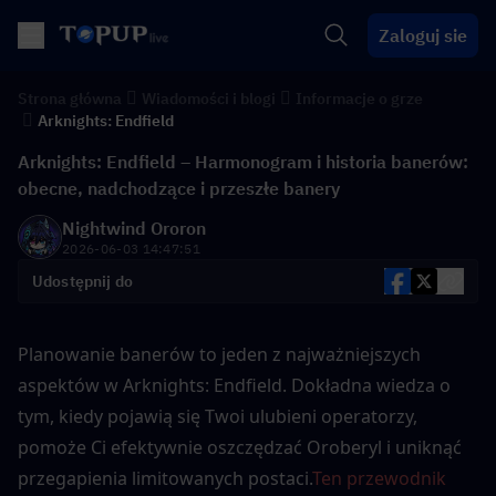
Zaloguj sie
Strona główna
Wiadomości i blogi
Informacje o grze
Arknights: Endfield
Arknights: Endfield – Harmonogram i historia banerów:
obecne, nadchodzące i przeszłe banery
Nightwind Ororon
2026-06-03 14:47:51
Udostępnij do
Planowanie banerów to jeden z najważniejszych 
aspektów w Arknights: Endfield. Dokładna wiedza o 
tym, kiedy pojawią się Twoi ulubieni operatorzy, 
pomoże Ci efektywnie oszczędzać Oroberyl i uniknąć 
przegapienia limitowanych postaci.
Ten przewodnik 