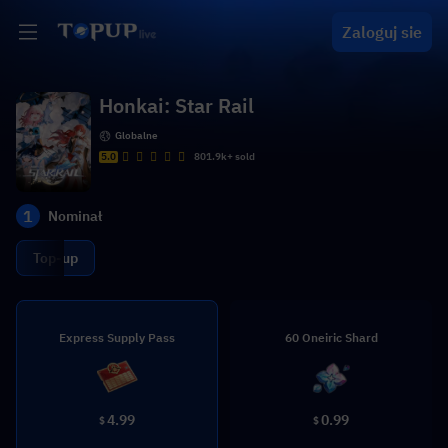
Zaloguj sie
Honkai: Star Rail
Globalne
5.0
801.9k+ sold
1
Nominał
Top-up
Express Supply Pass
60 Oneiric Shard
4.99
0.99
$
$