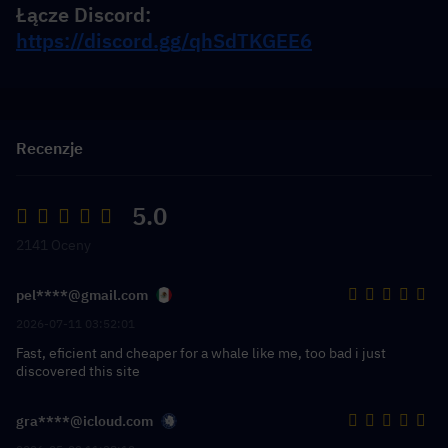
Łącze Discord: 
https://discord.gg/qhSdTKGEE6
Recenzje
5.0
2141 Oceny
pel****@gmail.com
2026-07-11 03:52:01
Fast, eficient and cheaper for a whale like me, too bad i just
discovered this site
gra****@icloud.com