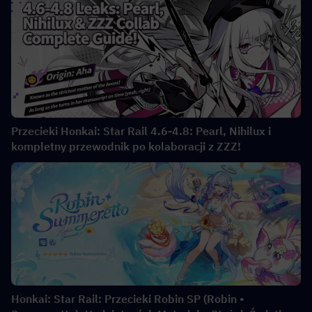
Przecieki Honkai: Star Rail 4.6-4.8: Pearl, Nihilux i
kompletny przewodnik po kolaboracji z ZZZ!
Honkai: Star Rail: Przecieki Robin SP (Robin •