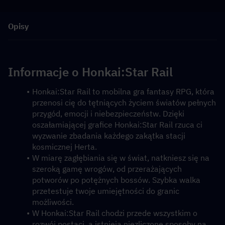
Opisy
Informacje o Honkai:Star Rail
Honkai:Star Rail to mobilna gra fantasy RPG, która 
przenosi cię do tętniących życiem światów pełnych 
przygód, emocji i niebezpieczeństw. Dzięki 
oszałamiającej grafice Honkai:Star Rail rzuca ci 
wyzwanie zbadania każdego zakątka stacji 
kosmicznej Herta.
W miarę zagłębiania się w świat, natkniesz się na 
szeroką gamę wrogów, od przerażających 
potworów po potężnych bossów. Szybka walka 
przetestuje twoje umiejętności do granic 
możliwości.
W Honkai:Star Rail chodzi przede wszystkim o 
rozwój postaci, a istnieją niezliczone sposoby na 