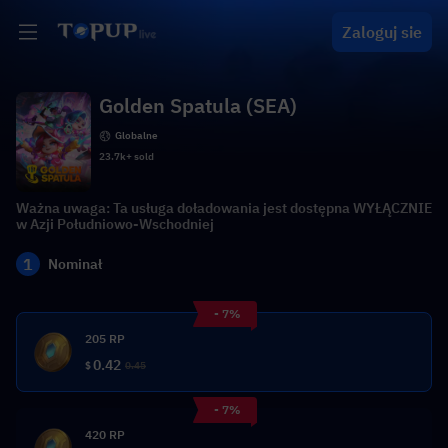
Zaloguj sie
Golden Spatula (SEA)
Globalne
23.7k+ sold
Ważna uwaga: Ta usługa doładowania jest dostępna WYŁĄCZNIE
w Azji Południowo-Wschodniej
1
Nominał
- 7%
205 RP
0.42
$
0.45
- 7%
420 RP