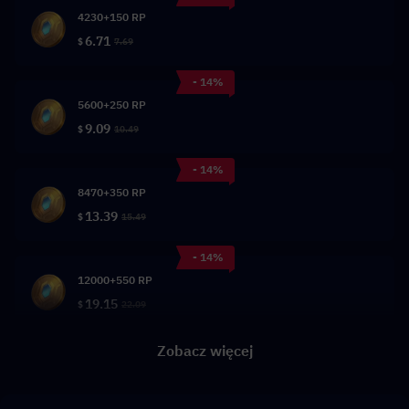
4230+150 RP
6.71
$
7.69
- 14%
5600+250 RP
9.09
$
10.49
- 14%
8470+350 RP
13.39
$
15.49
- 14%
12000+550 RP
19.15
$
22.09
Zobacz więcej