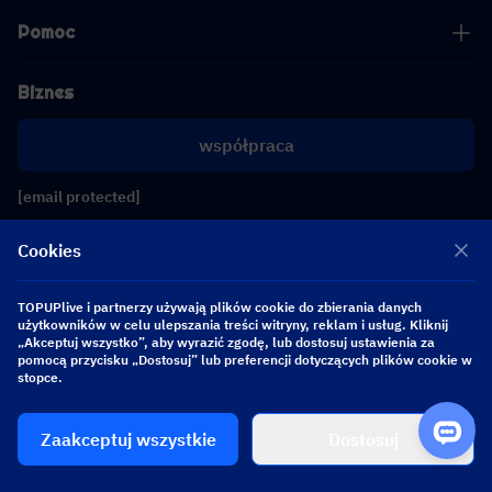
Pomoc
Biznes
współpraca
[email protected]
[email protected]
Cookies
Obserwuj nas
TOPUPlive i partnerzy używają plików cookie do zbierania danych
użytkowników w celu ulepszania treści witryny, reklam i usług. Kliknij
„Akceptuj wszystko”, aby wyrazić zgodę, lub dostosuj ustawienia za
pomocą przycisku „Dostosuj” lub preferencji dotyczących plików cookie w
Copyright 2026 SEA WHALE TECHNOLOGY PTE.LTD. All Rights Reserved.
stopce.
Zaakceptuj wszystkie
Dostosuj
$ 0.00
Kup teraz