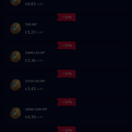
0.83
$
0.89
- 12%
700 RP
1.23
$
1.39
- 13%
1400+25 RP
2.36
$
2.69
- 12%
2110+50 RP
3.43
$
3.89
- 13%
2800+100 RP
4.70
$
5.39
- 13%