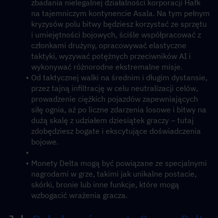
zbadania nielegalnej działalności korporacji Hafk 
na tajemniczym kontynencie Asala. Na tym pełnym 
kryzysów polu bitwy będziesz korzystać ze sprzętu 
i umiejętności bojowych, ściśle współpracować z 
członkami drużyny, opracowywać elastyczne 
taktyki, wyzywać potężnych przeciwników AI i 
wykonywać różnorodne ekstremalne misje.
Od taktycznej walki na średnim i długim dystansie, 
przez tajną infiltrację w celu neutralizacji celów, 
prowadzenie ciężkich pojazdów zapewniających 
siłę ognia, aż po liczne zdarzenia losowe i bitwy na 
dużą skalę z udziałem dziesiątek graczy – tutaj 
zdobędziesz bogate i ekscytujące doświadczenia 
bojowe.
Monety Delta mogą być powiązane ze specjalnymi 
nagrodami w grze, takimi jak unikalne postacie, 
skórki, bronie lub inne funkcje, które mogą 
wzbogacić wrażenia gracza.