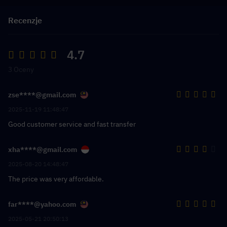
Recenzje
4.7
3 Oceny
zse****@gmail.com
2025-11-19 11:48:47
Good customer service and fast transfer
xha****@gmail.com
2025-08-20 14:48:47
The price was very affordable.
far****@yahoo.com
2025-05-21 20:50:13