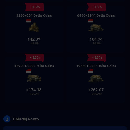
- 16%
- 16%
3280+834 Delta Coins
6480+1944 Delta Coins
42.37
84.74
$
$
49.99
99.99
- 13%
- 13%
12960+3888 Delta Coins
19440+5832 Delta Coins
174.18
262.07
$
$
199.99
299.99
2
Doładuj konto