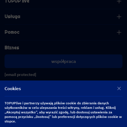
TOPUP live
Usługa
Pomoc
Biznes
współpraca
[email protected]
[email protected]
Cookies
Obserwuj nas
TOPUPlive i partnerzy używają plików cookie do zbierania danych
użytkowników w celu ulepszania treści witryny, reklam i usług. Kliknij
„Akceptuj wszystko”, aby wyrazić zgodę, lub dostosuj ustawienia za
pomocą przycisku „Dostosuj” lub preferencji dotyczących plików cookie w
Copyright 2026 SEA WHALE TECHNOLOGY PTE.LTD. All Rights Reserved.
stopce.