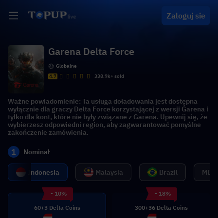
Zaloguj sie
Garena Delta Force
Globalne
4.7
338.9k+ sold
Ważne powiadomienie: Ta usługa doładowania jest dostępna
wyłącznie dla graczy Delta Force korzystającej z wersji Garena i
tylko dla kont, które nie były związane z Garena. Upewnij się, że
wybierzesz odpowiedni region, aby zagwarantować pomyślne
zakończenie zamówienia.
1
Nominał
Indonesia
Malaysia
Brazil
MENA
- 10%
- 18%
60+3 Delta Coins
300+36 Delta Coins