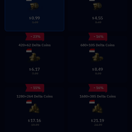
0.99
4.55
$
$
1.09
5.49
- 23%
- 16%
420+62 Delta Coins
680+105 Delta Coins
6.17
8.49
$
$
7.99
9.99
- 15%
- 16%
1280+264 Delta Coins
1680+385 Delta Coins
17.16
21.19
$
$
19.99
24.99