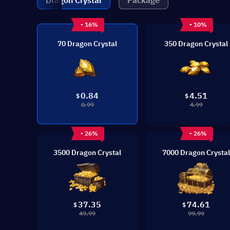
Dragon Crystal
Package
- 16%
- 10%
70 Dragon Crystal
350 Dragon Crystal
0.84
4.51
$
$
0.99
4.99
- 26%
- 26%
3500 Dragon Crystal
7000 Dragon Crystal
37.35
74.61
$
$
49.99
99.99