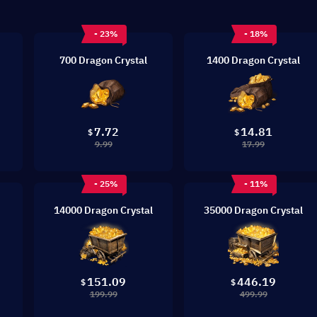
- 23%
- 18%
700 Dragon Crystal
1400 Dragon Crystal
7.72
14.81
$
$
9.99
17.99
- 25%
- 11%
14000 Dragon Crystal
35000 Dragon Crystal
151.09
446.19
$
$
199.99
499.99