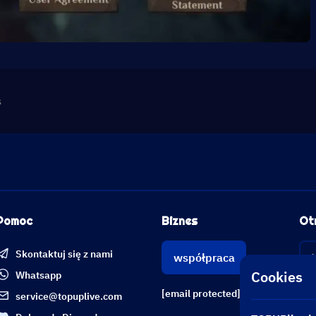
s
Pomoc
Biznes
Ot
Skontaktuj się z nami
współpraca
Cookies
Whatsapp
[email protected]
service@topuplive.com