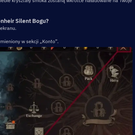
ciebie kryształy smoka zostaną wkrótce naładowane na Twoje 
nheir Silent Bogu?
ekranu.
ymieniony w sekcji „Konto”.