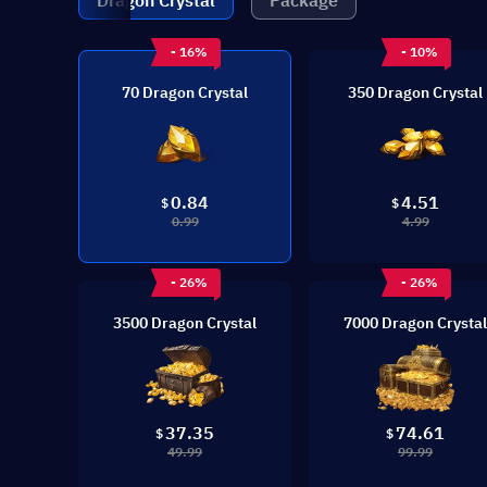
Dragon Crystal
Package
- 16%
- 10%
70 Dragon Crystal
350 Dragon Crystal
0.84
4.51
$
$
0.99
4.99
- 26%
- 26%
3500 Dragon Crystal
7000 Dragon Crystal
37.35
74.61
$
$
49.99
99.99