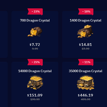
- 23%
- 18%
700 Dragon Crystal
1400 Dragon Crystal
7.72
14.81
$
$
9.99
17.99
- 25%
- 11%
14000 Dragon Crystal
35000 Dragon Crystal
151.09
446.19
$
$
199.99
499.99