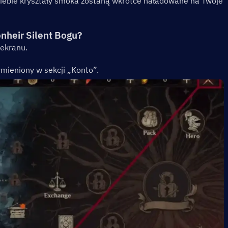
ciebie kryształy smoka zostaną wkrótce naładowane na Twoje 
nheir Silent Bogu?
ekranu.
ymieniony w sekcji „Konto”.