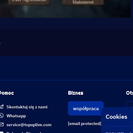
s
Pomoc
Biznes
Ot
Skontaktuj się z nami
współpraca
Cookies
Whatsapp
[email protected]
service@topuplive.com