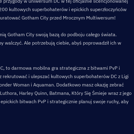
 przygody w uniwersum DC w tej oficjalnie licencjonowanej 
d 200 kultowych superbohaterów i epickich superzłoczyńców 
 uratować Gotham City przed Mrocznym Multiwersum!
ynią Gotham City swoją bazą do podboju całego świata. 
y walczyć. Ale potrzebują ciebie, abyś poprowadził ich w 
DC, to darmowa mobilna gra strategiczna z bitwami PvP i 
 rekrutować i ulepszać kultowych superbohaterów DC z Ligi 
Wonder Woman i Aquaman. Dodatkowo masz okazję zebrać 
uthora, Harley Quinn, Batmana, Który Się Śmieje wraz z jego 
pickich bitwach PvP i strategicznie planuj swoje ruchy, aby 