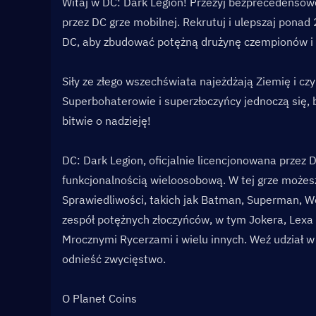
Witaj w DC: Dark Legion! Przeżyj bezprecedensowe
przez DC grze mobilnej. Rekrutuj i ulepszaj pona
DC, aby zbudować potężną drużynę czempionów i
Siły ze złego wszechświata najeżdżają Ziemię i cz
Superbohaterowie i superzłoczyńcy jednoczą się, b
bitwie o nadzieję!
DC: Dark Legion, oficjalnie licencjonowana przez 
funkcjonalnością wieloosobową. W tej grze możesz
Sprawiedliwości, takich jak Batman, Superman, 
zespół potężnych złoczyńców, w tym Jokera, Lexa L
Mrocznymi Rycerzami i wielu innych. Weź udział w e
odnieść zwycięstwo.
O Planet Coins