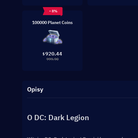
- 8%
100000 Planet Coins
920.44
$
999.90
Opisy
O DC: Dark Legion