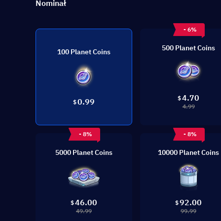
Nominał
- 6%
500 Planet Coins
100 Planet Coins
4.70
$
0.99
$
4.99
- 8%
- 8%
5000 Planet Coins
10000 Planet Coins
46.00
92.00
$
$
49.99
99.99