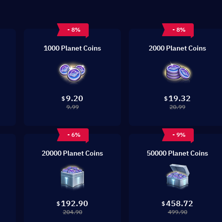
- 8%
- 8%
1000 Planet Coins
2000 Planet Coins
9.20
19.32
$
$
9.99
20.99
- 6%
- 9%
20000 Planet Coins
50000 Planet Coins
192.90
458.72
$
$
204.90
499.90