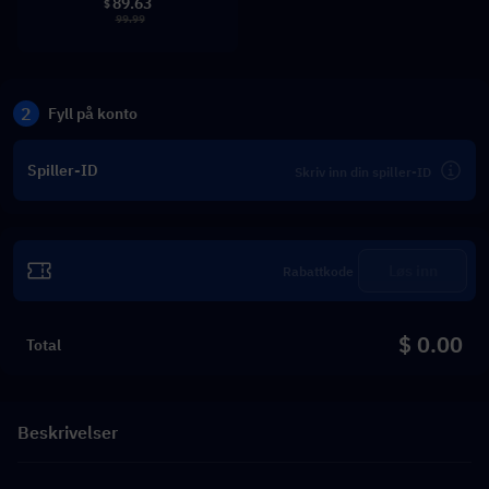
89.63
$
99.99
2
Fyll på konto
Spiller-ID
Løs inn
$ 0.00
Total
Beskrivelser