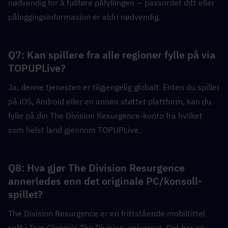
nødvendig for å fullføre påfyllingen — passordet ditt eller 
påloggingsinformasjon er aldri nødvendig.
Q7: Kan spillere fra alle regioner fylle på via 
TOPUPLive?  
Ja, denne tjenesten er tilgjengelig globalt. Enten du spiller 
på iOS, Android eller en annen støttet plattform, kan du 
fylle på din The Division Resurgence-konto fra hvilket 
som helst land gjennom TOPUPLive.
Q8: Hva gjør The Division Resurgence 
annerledes enn det originale PC/konsoll-
spillet?  
The Division Resurgence er en frittstående mobiltittel 
satt i Tom Clancy's The Division-universet. Det har en 