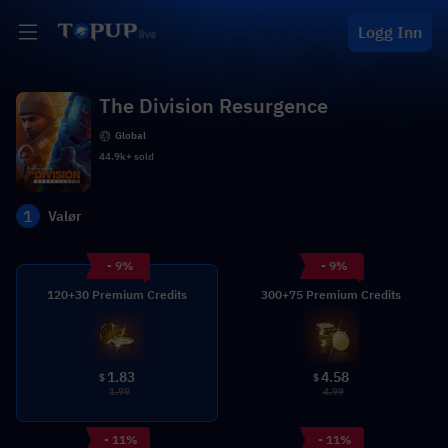
Logg Inn
The Division Resurgence
Global
44.9k+ sold
1
Valør
- 9%
- 9%
120+30 Premium Credits
300+75 Premium Credits
1.83
4.58
$
$
1.99
4.99
- 11%
- 11%