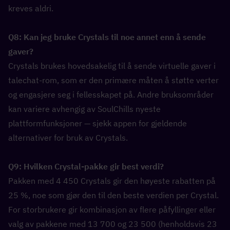
kreves aldri.
Q8: Kan jeg bruke Crystals til noe annet enn å sende 
gaver?  
Crystals brukes hovedsakelig til å sende virtuelle gaver i 
talechat-rom, som er den primære måten å støtte verter 
og engasjere seg i fellesskapet på. Andre bruksområder 
kan variere avhengig av SoulChills nyeste 
plattformfunksjoner — sjekk appen for gjeldende 
alternativer for bruk av Crystals.
Q9: Hvilken Crystal-pakke gir best verdi?  
Pakken med 4 450 Crystals gir den høyeste rabatten på 
25 %, noe som gjør den til den beste verdien per Crystal. 
For storbrukere gir kombinasjon av flere påfyllinger eller 
valg av pakkene med 13 700 og 23 500 (henholdsvis 23 