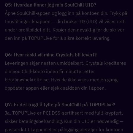
Q5: Hvordan finner jeg min SoulChill UID?  
Åpne SoulChill-appen og logg inn på kontoen din. Trykk på 
Innstillinger-knappen — din bruker-ID (UID) vil vises rett 
under profilbildet ditt. Kopier den nøyaktig før du skriver 
den inn på TOPUPLive for å sikre korrekt levering.
Q6: Hvor raskt vil mine Crystals bli levert?  
Leveringen skjer nesten umiddelbart. Crystals krediteres 
din SoulChill-konto innen få minutter etter 
betalingsbekreftelse. Hvis de ikke vises med en gang, 
oppdater appen eller sjekk saldoen din i appen.
Q7: Er det trygt å fylle på SoulChill på TOPUPLive?  
Ja. TOPUPLive er PCI DSS-sertifisert med fullt kryptert, 
sikker betalingsbehandling. Kun din UID er nødvendig — 
passordet til appen eller påloggingsdetaljer for kontoen 