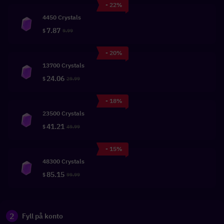
- 22%
4450 Crystals
7.87
$
9.99
- 20%
13700 Crystals
24.06
$
29.99
- 18%
23500 Crystals
41.21
$
49.99
- 15%
48300 Crystals
85.15
$
99.99
2
Fyll på konto