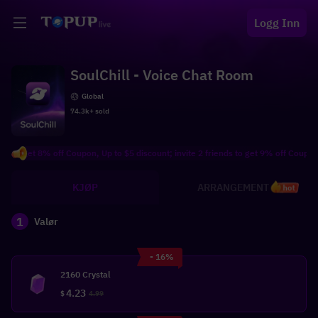
Logg Inn
SoulChill - Voice Chat Room
Global
74.3k+ sold
get 8% off Coupon, Up to $5 discount; invite 2 friends to get 9% off Coupon, Up t
KJØP
ARRANGEMENT
hot
1
Valør
- 16%
2160 Crystal
4.23
$
4.99