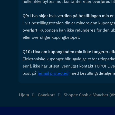
heller ikke byttes mot kontanter eller overføres ti
Q9: Hva skjer hvis verdien på bestillingen min 
Hvis bestillingstotalen din er mindre enn kupongens
overført. Kupongen kan ikke refunderes for den ubr
eller overstiger kupongbeløpet.
Q10: Hva om kupongkoden min ikke fungerer eller 
Elektroniske kuponger blir ugyldige etter utløpsda
ennå ikke har utløpt, vennligst kontakt TOPUPLiv
post på 
[email protected]
 med bestillingsdetaljen
Hjem
Gavekort
Shopee Cash e-Voucher (V