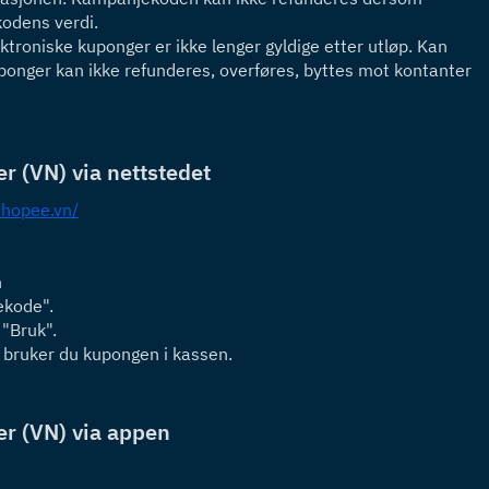
kodens verdi.
ektroniske kuponger er ikke lenger gyldige etter utløp. Kan 
ponger kan ikke refunderes, overføres, byttes mot kontanter 
r (VN) via nettstedet
shopee.vn/
n
ekode".
 "Bruk".
", bruker du kupongen i kassen.
er (VN) via appen