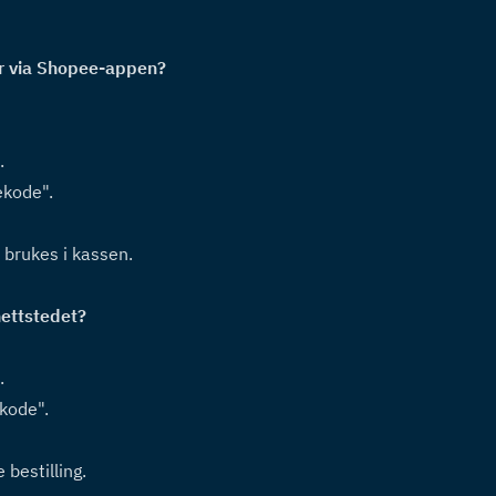
r via Shopee-appen?  
.
ekode".
 brukes i kassen.
ettstedet?  
.
ekode".
 bestilling.