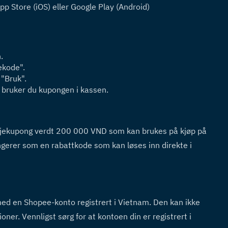
p Store (iOS) eller Google Play (Android)
.
ekode".
 "Bruk".
", bruker du kupongen i kassen.
njekupong verdt 200 000 VND som kan brukes på kjøp på 
erer som en rabattkode som kan løses inn direkte i 
ed en Shopee-konto registrert i Vietnam. Den kan ikke 
ner. Vennligst sørg for at kontoen din er registrert i 