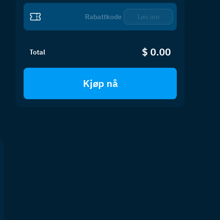
Løs inn
$ 0.00
Total
Kjøp nå