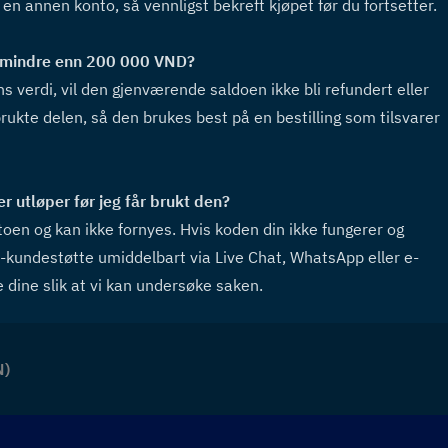
l en annen konto, så vennligst bekreft kjøpet før du fortsetter.
er mindre enn 200 000 VND?  
 verdi, vil den gjenværende saldoen ikke bli refundert eller 
ukte delen, så den brukes best på en bestilling som tilsvarer 
utløper før jeg får brukt den?  
toen og kan ikke fornyes. Hvis koden din ikke fungerer og 
e-kundestøtte umiddelbart via Live Chat, WhatsApp eller e-
e dine slik at vi kan undersøke saken.
N)