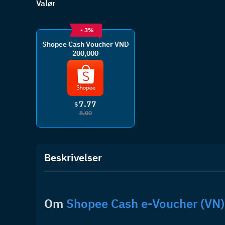
Valør
- 3%
Shopee Cash Voucher VND
200,000
7.77
$
8.00
Beskrivelser
Om 
Shopee Cash e-Voucher (VN)