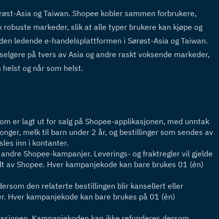
røst-Asia og Taiwan. Shopee kobler sammen forbrukere, 
 robuste markeder, slik at alle typer brukere kan kjøpe og 
den ledende e-handelsplattformen i Sørøst-Asia og Taiwan. 
lgere på tvers av Asia og andre raskt voksende markeder, 
m helst og når som helst.
om er lagt ut for salg på Shopee-applikasjonen, med unntak 
onger, melk til barn under 2 år, og bestillinger som sendes av 
les inn i kontanter.
dre Shopee-kampanjer. Leverings- og fraktregler vil gjelde 
dt av Shopee. Hver kampanjekode kan bare brukes 01 (én) 
ersom den relaterte bestillingen blir kansellert eller 
jer. Hver kampanjekode kan bare brukes på 01 (én) 
plikasjonen. Kampanjekoden kan ikke refunderes dersom 