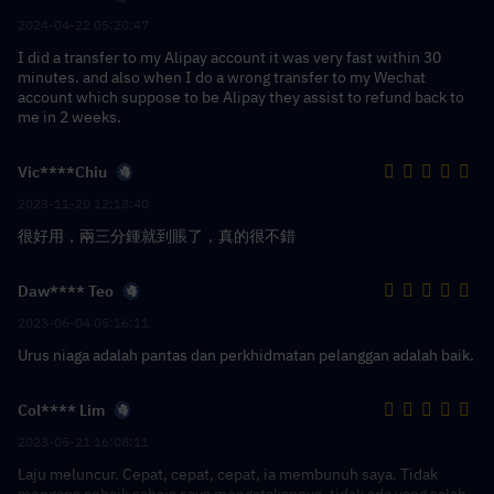
2024-04-22 05:20:47
I did a transfer to my Alipay account it was very fast within 30
minutes. and also when I do a wrong transfer to my Wechat
account which suppose to be Alipay they assist to refund back to
me in 2 weeks.
Vic****Chiu
2023-11-20 12:18:40
很好用，兩三分鍾就到賬了，真的很不錯
Daw**** Teo
2023-06-04 05:16:11
Urus niaga adalah pantas dan perkhidmatan pelanggan adalah baik.
Col**** Lim
2023-05-21 16:08:11
Laju meluncur. Cepat, cepat, cepat, ia membunuh saya. Tidak