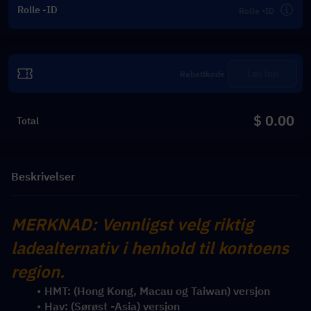
Rolle -ID
Løs inn
$ 0.00
Total
Beskrivelser
MERKNAD: Vennligst velg riktig 
ladealternativ i henhold til kontoens 
region.
HMT: (Hong Kong, Macau og Taiwan) versjon
Hav: (Sørøst -Asia) versjon