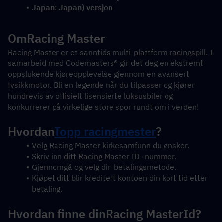
Japan: Japan) versjon
Om
Racing Master
Racing Master er et sanntids multi-plattform racingspill. I 
samarbeid med Codemasters® gir det deg en ekstremt 
oppslukende kjøreopplevelse gjennom en avansert 
fysikkmotor. Bli en legende når du tilpasser og kjører 
hundrevis av offisielt lisensierte luksusbiler og 
konkurrerer på virkelige store spor rundt om i verden!
Hvordan
Topp racingmester
?
Velg Racing Master kirkesamfunn du ønsker.
Skriv inn ditt Racing Master ID -nummer.
Gjennomgå og velg din betalingsmetode.
Kjøpet ditt blir kreditert kontoen din kort tid etter 
betaling.
Hvordan finne din
Racing Master
Id?