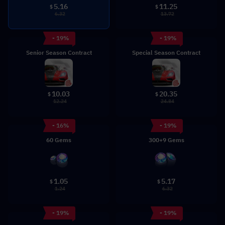
5.16
11.25
$
$
6.32
13.72
- 19%
- 19%
Senior Season Contract
Special Season Contract
10.03
20.35
$
$
12.24
24.84
- 16%
- 19%
60 Gems
300+9 Gems
1.05
5.17
$
$
1.24
6.32
- 19%
- 19%