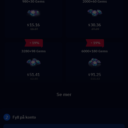
980+30 Gems
2000+60 Gems
15.16
30.36
$
$
18.57
37.09
- 19%
- 19%
3280+98 Gems
6000+180 Gems
51.41
91.25
$
$
62.80
111.43
Se mer
2
Fyll på konto