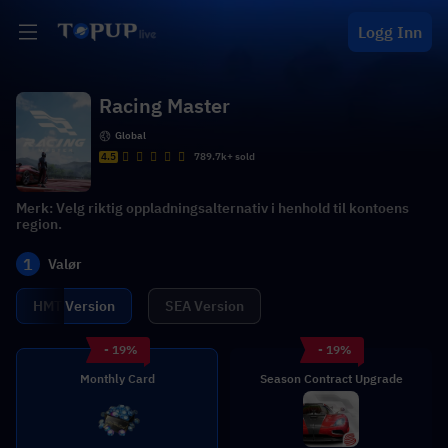
Logg Inn
Racing Master
Global
4.5
789.7k+ sold
Merk: Velg riktig oppladningsalternativ i henhold til kontoens
region.
1
Valør
HMT Version
SEA Version
- 19%
- 19%
Monthly Card
Season Contract Upgrade