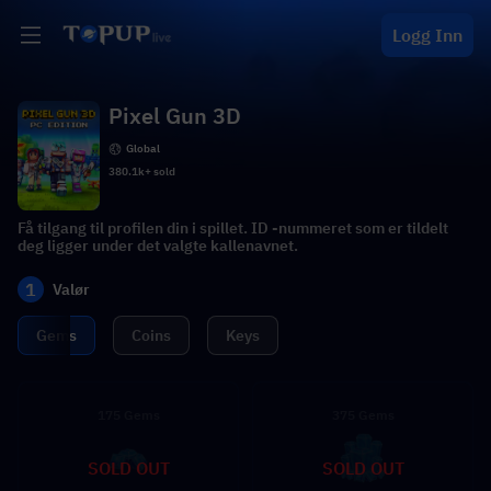
Logg Inn
Pixel Gun 3D
Global
380.1k+ sold
Få tilgang til profilen din i spillet. ID -nummeret som er tildelt
deg ligger under det valgte kallenavnet.
1
Valør
Gems
Coins
Keys
175 Gems
375 Gems
SOLD OUT
SOLD OUT