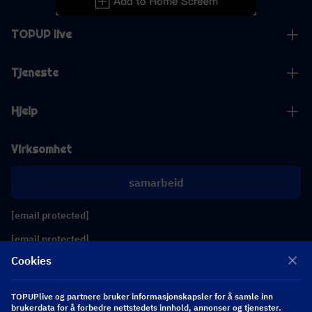
TOPUP live
Tjeneste
Hjelp
Virksomhet
samarbeid
[email protected]
[email protected]
Cookies
Følg oss
TOPUPlive og partnere bruker informasjonskapsler for å samle inn
brukerdata for å forbedre nettstedets innhold, annonser og tjenester.