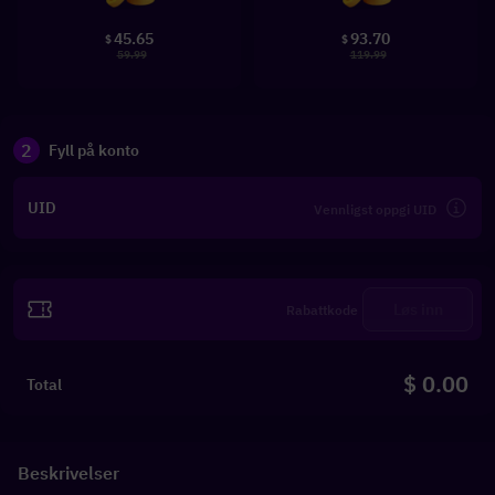
45.65
93.70
$
$
59.99
119.99
2
Fyll på konto
UID
Løs inn
$ 0.00
Total
Beskrivelser