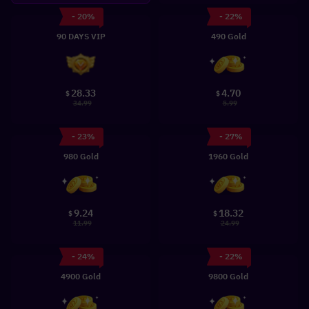
- 20%
- 22%
90 DAYS VIP
490 Gold
28.33
4.70
$
$
34.99
5.99
- 23%
- 27%
980 Gold
1960 Gold
9.24
18.32
$
$
11.99
24.99
- 24%
- 22%
4900 Gold
9800 Gold