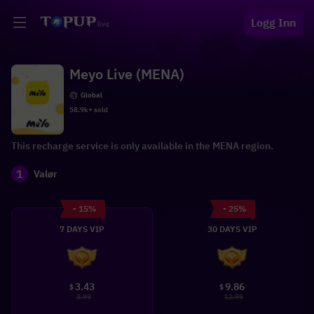
Logg Inn
Meyo Live (MENA)
Global
58.9k+ sold
This recharge service is only available in the MENA region.
1
Valør
- 15%
- 25%
7 DAYS VIP
30 DAYS VIP
3.43
9.86
$
$
3.99
12.99