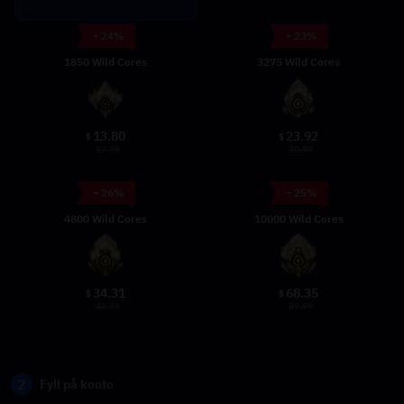
- 24%
- 23%
1850 Wild Cores
3275 Wild Cores
13.80
23.92
$
$
17.99
30.99
- 26%
- 25%
4800 Wild Cores
10000 Wild Cores
34.31
68.35
$
$
45.99
89.99
2
Fyll på konto