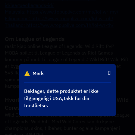
id/leagueoflegends-id/
Malaysia: https://www.topuplive.com/ms/lol-wr-my/
Filippinene: https://www.topuplive.com/lol-wr-ph/
Thailand: https://www.topuplive.com/th/lol-wr-th/
Om League of Legends
raskt kjøp online League of Legends: Wild Rift: PvP 
MOBA-spillet til League of Legends av Riot Games 
kommer på mobil i League of Legends: Wild Rift! Wild Rift 
er bygget fra grunnen av for mobil-første PvP, og er et 
5v5 flerspiller online kamparena (MOBA)-spill med 
Merk
spennende action der ferdighetene, strategien og 
kampsansene dine settes på prøve.
Beklager, dette produktet er ikke
tilgjengelig i USA,takk for din
Hvorfor bør jeg fylle på League of Legends Wild 
forståelse.
Cores?
Wild Cores er den førsteklasses valutaen i spillet i League 
of Legends: Wild Rift. Med Wild Cores kan du kjøpe 
champions, skins, tilbehør, bunter og alle kampanjer i 
spillet av Wild Rift.