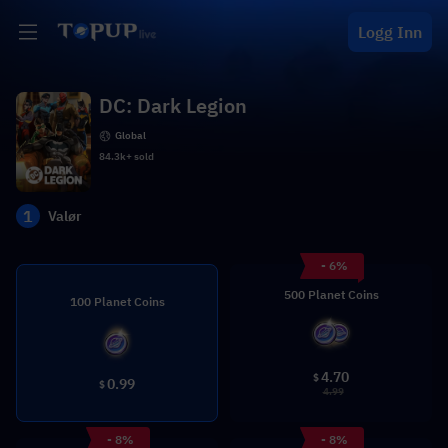
Logg Inn
DC: Dark Legion
Global
84.3k+ sold
1
Valør
- 6%
500 Planet Coins
100 Planet Coins
4.70
$
0.99
$
4.99
- 8%
- 8%