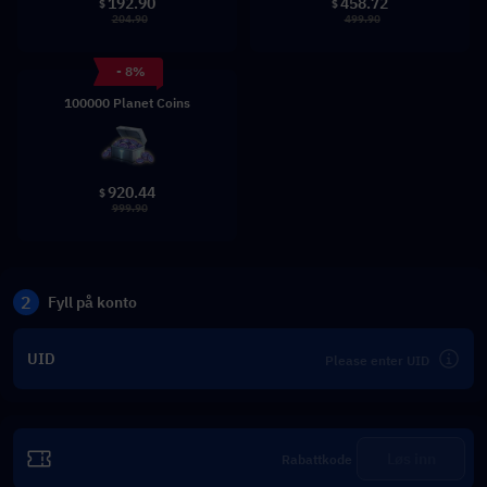
192.90
458.72
$
$
204.90
499.90
- 8%
100000 Planet Coins
920.44
$
999.90
2
Fyll på konto
UID
Løs inn