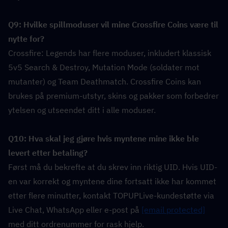
Q9: Hvilke spillmoduser vil mine Crossfire Coins være til 
nytte for?  
Crossfire: Legends har flere moduser, inkludert klassisk 
5v5 Search & Destroy, Mutation Mode (soldater mot 
mutanter) og Team Deathmatch. Crossfire Coins kan 
brukes på premium-utstyr, skins og pakker som forbedrer 
ytelsen og utseendet ditt i alle moduser.
Q10: Hva skal jeg gjøre hvis myntene mine ikke ble 
levert etter betaling?  
Først må du bekrefte at du skrev inn riktig UID. Hvis UID-
en var korrekt og myntene dine fortsatt ikke har kommet 
etter flere minutter, kontakt TOPUPLive-kundestøtte via 
Live Chat, WhatsApp eller e-post på 
[email protected]
med ditt ordrenummer for rask hjelp.