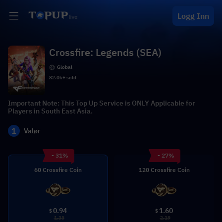
Logg Inn
Crossfire: Legends (SEA)
Global
82.0k+ sold
Important Note: This Top Up Service is ONLY Applicable for
Players in South East Asia.
1
Valør
- 31%
- 27%
60 Crossfire Coin
120 Crossfire Coin
0.94
1.60
$
$
1.35
2.19