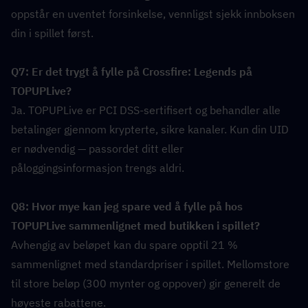
oppstår en uventet forsinkelse, vennligst sjekk innboksen 
din i spillet først.
Q7: Er det trygt å fylle på Crossfire: Legends på 
TOPUPLive?  
Ja. TOPUPLive er PCI DSS-sertifisert og behandler alle 
betalinger gjennom krypterte, sikre kanaler. Kun din UID 
er nødvendig — passordet ditt eller 
påloggingsinformasjon trengs aldri.
Q8: Hvor mye kan jeg spare ved å fylle på hos 
TOPUPLive sammenlignet med butikken i spillet?  
Avhengig av beløpet kan du spare opptil 21 % 
sammenlignet med standardpriser i spillet. Mellomstore 
til store beløp (300 mynter og oppover) gir generelt de 
høyeste rabattene.