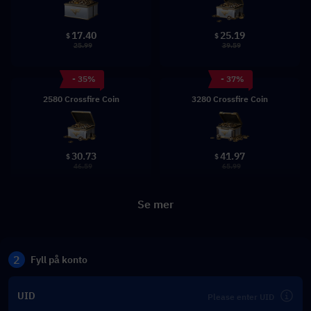
17.40
25.19
$
$
25.99
39.59
- 35%
- 37%
2580 Crossfire Coin
3280 Crossfire Coin
30.73
41.97
$
$
46.59
65.99
Se mer
2
Fyll på konto
UID