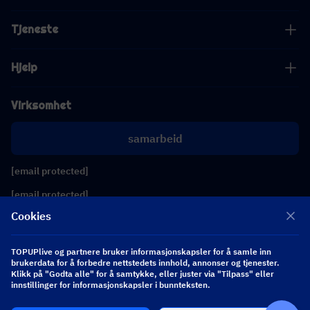
Tjeneste
Hjelp
Virksomhet
samarbeid
[email protected]
[email protected]
Cookies
Følg oss
TOPUPlive og partnere bruker informasjonskapsler for å samle inn
brukerdata for å forbedre nettstedets innhold, annonser og tjenester.
Klikk på "Godta alle" for å samtykke, eller juster via "Tilpass" eller
Copyright 2026 SEA WHALE TECHNOLOGY PTE.LTD. All Rights Reserved.
innstillinger for informasjonskapsler i bunnteksten.