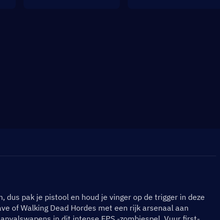
n, dus pak je pistool en houd je vinger op de trigger in deze 
ve of Walking Dead Hordes met een rijk arsenaal aan 
nvalswapens in dit intense FPS -zombiespel. Vuur first-