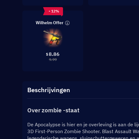
- 12%
Wilhelm Offer
8.86
$
9.99
Beschrijvingen
Over zombie -staat
De Apocalypse is hier en je overleving is aan de lij
3D First-Person Zombie Shooter. Blast Assault Wa
legendarische wapens, sluipschuttergeweren en aa