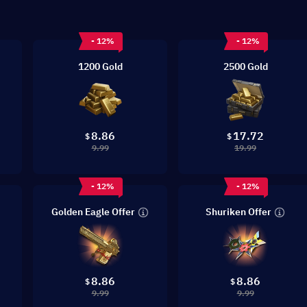
- 12%
- 12%
1200 Gold
2500 Gold
8.86
17.72
$
$
9.99
19.99
- 12%
- 12%
Golden Eagle Offer
Shuriken Offer
8.86
8.86
$
$
9.99
9.99