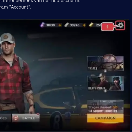
rechteronderhoek van het hoofdscherm.
gram "Account".