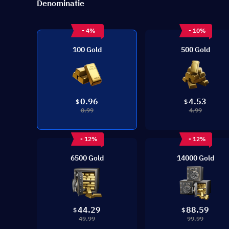
Denominatie
- 4%
- 10%
100 Gold
500 Gold
0.96
4.53
$
$
0.99
4.99
- 12%
- 12%
6500 Gold
14000 Gold
44.29
88.59
$
$
49.99
99.99