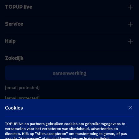
TOPUP live
Service
Hulp
Zakelijk
samenwerking
[email protected]
[email protected]
Cookies
Volg ons
TOPUPlive en partners gebruiken cookies om gebruikersgegevens te
verzamelen voor het verbeteren van site-inhoud, advertenties en
diensten. Klik op "Alles accepteren" om toestemming te geven, of pas
Copyright 2026 SEA WHALE TECHNOLOGY PTE.LTD. All Rights Reserved.
aan via "Aanpassen" of de cookievoorkeuren in de voettekst.