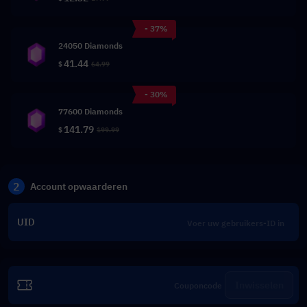
- 37%
24050 Diamonds
41.44
$
64.99
- 30%
77600 Diamonds
141.79
$
199.99
2
Account opwaarderen
UID
Inwisselen