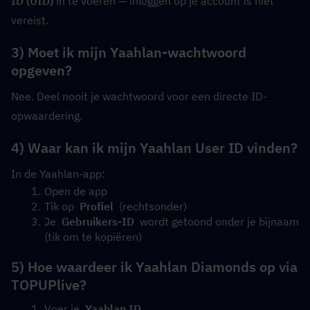
ID (UID)
 in te voeren — inloggen op je account is niet 
vereist.
3) Moet ik mijn Yaahlan-wachtwoord 
opgeven?
Nee. Deel nooit je wachtwoord voor een directe ID-
opwaardering.
4) Waar kan ik mijn Yaahlan User ID vinden?
In de Yaahlan-app:
Open de app
Tik op  
Profiel
  (rechtsonder)
Je  
Gebruikers-ID
  wordt getoond onder je bijnaam 
(tik om te kopiëren)
5) Hoe waardeer ik Yaahlan Diamonds op via 
TOPUPlive?
Voer je  
Yaahlan ID