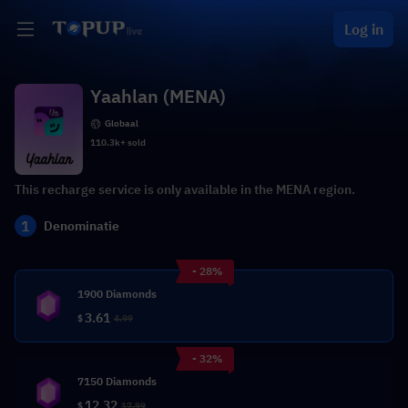
Log in
Yaahlan (MENA)
Globaal
110.3k+ sold
This recharge service is only available in the MENA region.
1
Denominatie
- 28%
1900 Diamonds
3.61
$
4.99
- 32%
7150 Diamonds
12.32
$
17.99