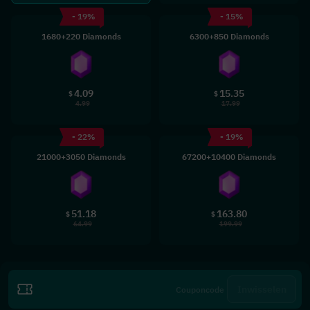
- 19%
- 15%
1680+220 Diamonds
6300+850 Diamonds
4.09
15.35
$
$
4.99
17.99
- 22%
- 19%
21000+3050 Diamonds
67200+10400 Diamonds
51.18
163.80
$
$
64.99
199.99
Inwisselen