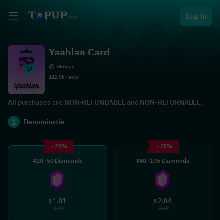
Log in
Yaahlan Card
Globaal
112.0k+ sold
All purchases are NON-REFUNDABLE and NON-RETURNABLE.
1
Denominatie
- 28%
- 25%
420+50 Diamonds
840+105 Diamonds
1.01
2.04
$
$
1.39
2.69