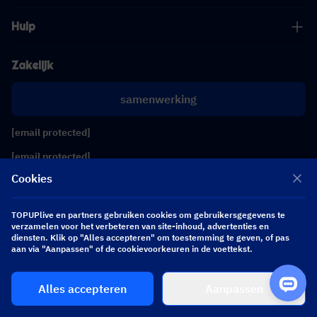
Hulp
Zakelijk
samenwerking
[email protected]
[email protected]
Cookies
Volg ons
TOPUPlive en partners gebruiken cookies om gebruikersgegevens te
verzamelen voor het verbeteren van site-inhoud, advertenties en
diensten. Klik op "Alles accepteren" om toestemming te geven, of pas
Copyright 2026 SEA WHALE TECHNOLOGY PTE.LTD. All Rights Reserved.
aan via "Aanpassen" of de cookievoorkeuren in de voettekst.
Alles accepteren
Aanpassen
$ 0.00
Nu kopen