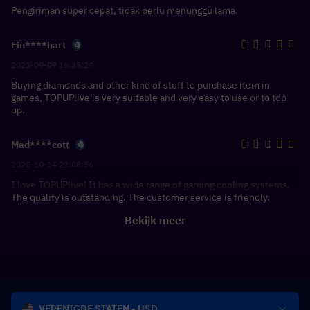
Pengiriman super cepat, tidak perlu menunggu lama.
Fin****hart
2021-09-09 16:35:24
Buying diamonds and other kind of stuff to purchase item in
games, TOPUPlive is very suitable and very easy to use or to top
up.
Mad****cott
2020-10-14 22:08:56
I love TOPUPlive! It has a wide range of gaming cooling systems.
The quality is outstanding. The customer service is friendly.
Bekijk meer
VERENIGDE STATEN - USD