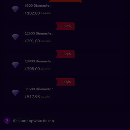
6300 Diamanten
102.00
$
164.59
- 39%
12600 Diamanten
201.60
$
329.99
- 38%
18900 Diamanten
308.00
$
495.99
- 38%
31500 Diamanten
517.98
$
822.99
2
Account opwaarderen