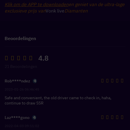
Klik om de APP te downloaden
en geniet van de ultra-lage 
exclusieve prijs van
Vonk live
Diamanten
Beoordelingen
4.8
21 Beoordelingen
Rob****ndez
2023-01-26 06:46:45
Safe and convenient, the old driver came to check in, haha,
continue to draw SSR
Laz****gono
2022-04-03 09:11:02