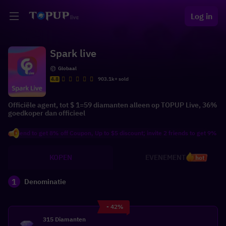
Log in
Spark live
Globaal
4.8
903.1k+ sold
Officiële agent, tot $ 1=59 diamanten alleen op TOPUP Live, 36%
goedkoper dan officieel
friend to get 8% off Coupon, Up to $5 discount; invite 2 friends to get 9% off Co
KOPEN
EVENEMENT
hot
1
Denominatie
- 42%
315 Diamanten