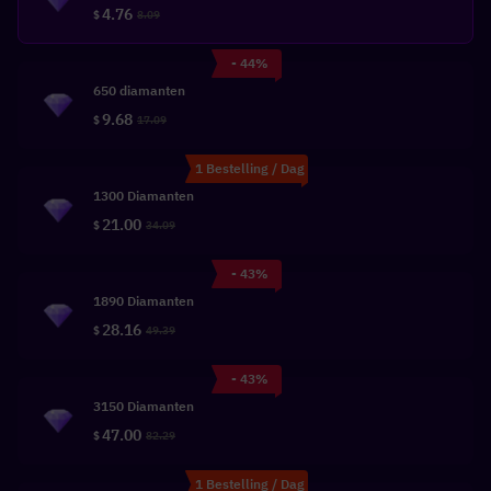
4.76
$
8.09
- 44%
650 diamanten
9.68
$
17.09
1 Bestelling / Dag
1300 Diamanten
21.00
$
34.09
- 43%
1890 Diamanten
28.16
$
49.39
- 43%
3150 Diamanten
47.00
$
82.29
1 Bestelling / Dag