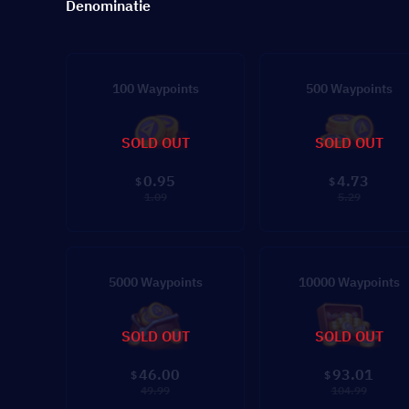
Denominatie
100 Waypoints
500 Waypoints
SOLD OUT
SOLD OUT
0.95
4.73
$
$
1.09
5.29
5000 Waypoints
10000 Waypoints
SOLD OUT
SOLD OUT
46.00
93.01
$
$
49.99
104.99