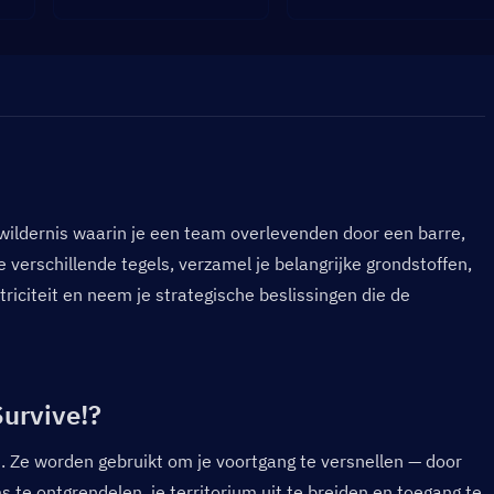
 wildernis waarin je een team overlevenden door een barre, 
e verschillende tegels, verzamel je belangrijke grondstoffen, 
riciteit en neem je strategische beslissingen die de 
urvive!?  
!. Ze worden gebruikt om je voortgang te versnellen — door 
te ontgrendelen, je territorium uit te breiden en toegang te 