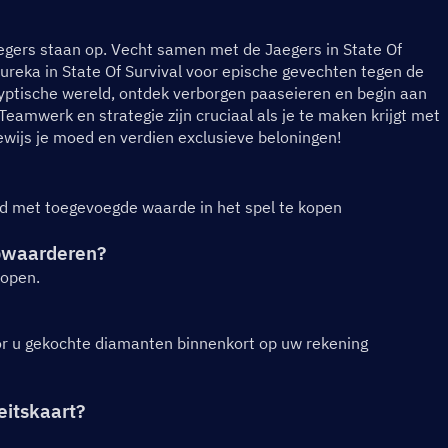
ers staan ​​op. Vecht samen met de Jaegers in State Of 
 Eureka in State Of Survival voor epische gevechten tegen de 
yptische wereld, ontdek verborgen paaseieren en begin aan 
eamwerk en strategie zijn cruciaal als je te maken krijgt met 
wijs je moed en verdien exclusieve beloningen!
d met toegevoegde waarde in het spel te kopen
opwaarderen?
kopen.
or u gekochte diamanten binnenkort op uw rekening 
eitskaart?