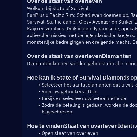
Over de staat van overleven
Welkom bij State of Survival!
FunPlus x Pacific Rim: Schaduwen doemen op, Jaeg
Survival. Sluit je aan bij Gipsy Avenger en Striker
Kaiju en zombies. Duik in een dynamische, apocal
actievolle missies met de legendarische Jaegers. T
monsterlijke bedreigingen en dreigende mechs. Be
Over de staat van overleven
Diamanten
Diamanten kunnen worden gebruikt om alle inhou
Hoe kan ik State of Survival Diamonds 
Selecteer het aantal diamanten dat u wilt 
Voer uw gebruikers-ID in.
Bekijk en selecteer uw betaalmethode.
Zodra de betaling is gedaan, worden de do
bijgeschreven.
Hoe te vinden
Staat van overleven
Identit
Open staat van overleven