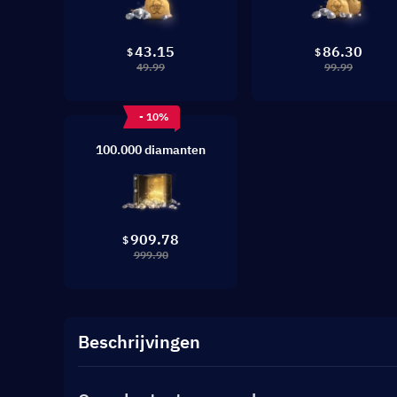
43.15
86.30
$
$
49.99
99.99
- 10%
100.000 diamanten
909.78
$
999.90
Beschrijvingen