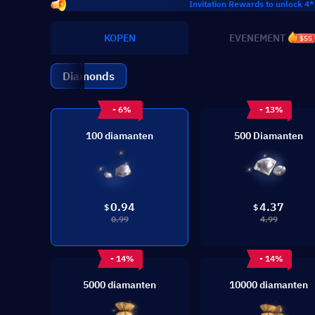
Invitation Rewards to unlock 4*Coupons p
KOPEN
EVENEMENT
$55
Diamonds
- 6%
- 13%
100 diamanten
500 Diamanten
0.94
4.37
$
$
0.99
4.99
- 14%
- 14%
5000 diamanten
10000 diamanten