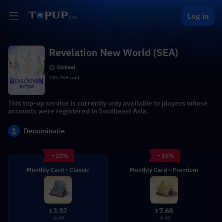
Log in
Revelation New World (SEA)
Globaal
132.7k+ sold
This top-up service is currently only available to players whose
accounts were registered in Southeast Asia.
1
Denominatie
- 22%
- 15%
Monthly Card - Classic
Monthly Card - Premium
3.92
7.68
$
$
4.99
8.99