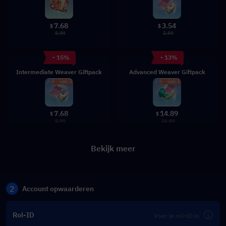
7.68
3.54
$
$
8.99
3.99
- 15%
- 13%
Intermediate Weaver Giftpack
Advanced Weaver Giftpack
7.68
14.89
$
$
8.99
16.99
Bekijk meer
2
Account opwaarderen
Rol-ID