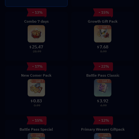
- 13%
- 15%
Combo 7 days
Growth Gift Pack
25.47
7.68
$
$
28.99
8.99
- 17%
- 22%
New Comer Pack
Battle Pass Classic
0.83
3.92
$
$
0.99
4.99
- 15%
- 12%
Battle Pass Special
Primary Weaver Giftpack