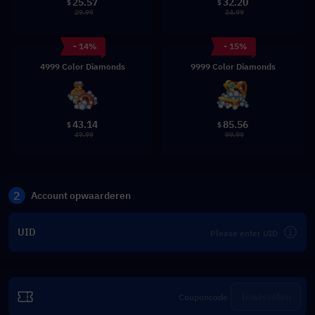
25.57
32.20
$
$
29.99
34.99
- 14%
- 15%
4999 Color Diamonds
9999 Color Diamonds
43.14
85.56
$
$
49.99
99.99
2
Account opwaarderen
UID
Inwisselen