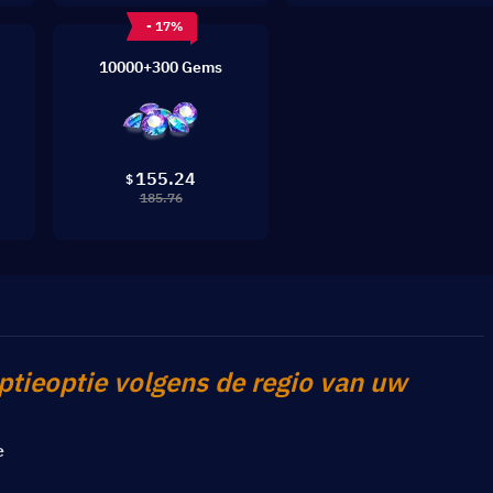
- 17%
10000+300 Gems
155.24
$
185.76
ptieoptie volgens de regio van uw 
e