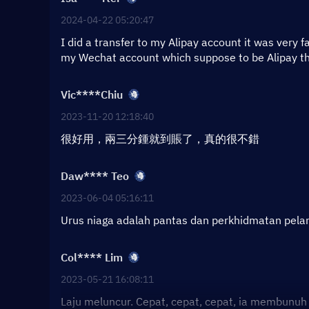
2024-04-22 05:20:47
I did a transfer to my Alipay account it was very 
my Wechat account which suppose to be Alipay the
Vic****Chiu
2023-11-20 12:18:40
很好用，兩三分鍾就到賬了，真的很不錯
Daw**** Teo
2023-06-04 05:16:11
Urus niaga adalah pantas dan perkhidmatan pelan
Col**** Lim
2023-05-21 16:08:11
Laju meluncur. Cepat, cepat, cepat, ia membunu