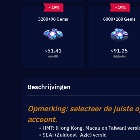
- 19%
- 19%
3280+98 Gems
6000+180 Gems
51.41
91.25
$
$
62.80
111.43
Beschrijvingen
Opmerking: selecteer de juiste o
account.
HMT: (Hong Kong, Macau en Taiwan) versi
SEA: (Zuidoost -Azië) versie