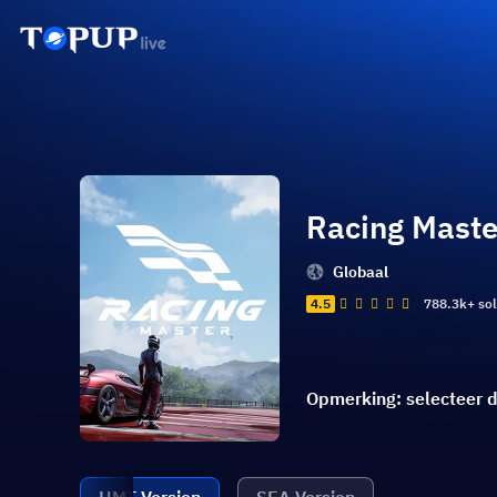
Racing Maste
Globaal
4.5
788.3k+ so
Opmerking: selecteer d