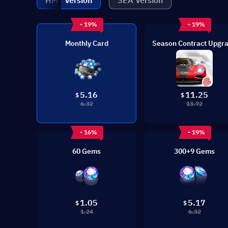
HMT Version
SEA Version
- 19%
- 19%
Monthly Card
Season Contract Upgr
5.16
11.25
$
$
6.32
13.72
- 16%
- 19%
60 Gems
300+9 Gems
1.05
5.17
$
$
1.24
6.32