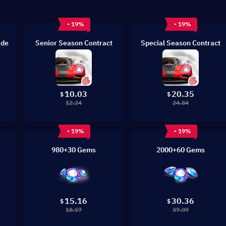
- 19%
- 19%
ade
Senior Season Contract
Special Season Contract
10.03
20.35
$
$
12.24
24.84
- 19%
- 19%
980+30 Gems
2000+60 Gems
15.16
30.36
$
$
18.57
37.09