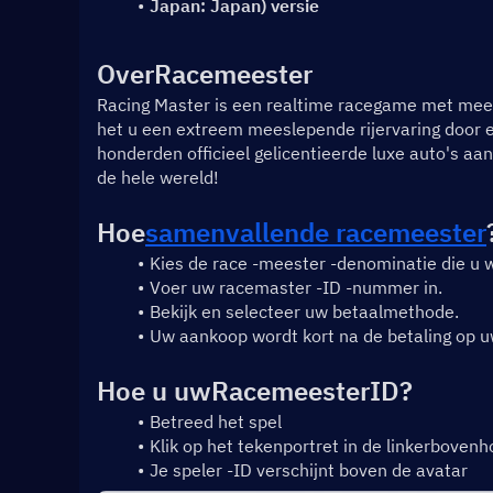
Japan: Japan) versie
Over
Racemeester
Racing Master is een realtime racegame met mee
het u een extreem meeslepende rijervaring door e
honderden officieel gelicentieerde luxe auto's aa
de hele wereld!
Hoe
samenvallende racemeester
Kies de race -meester -denominatie die u w
Voer uw racemaster -ID -nummer in.
Bekijk en selecteer uw betaalmethode.
Uw aankoop wordt kort na de betaling op u
Hoe u uw
Racemeester
ID?
Betreed het spel
Klik op het tekenportret in de linkerboven
Je speler -ID verschijnt boven de avatar