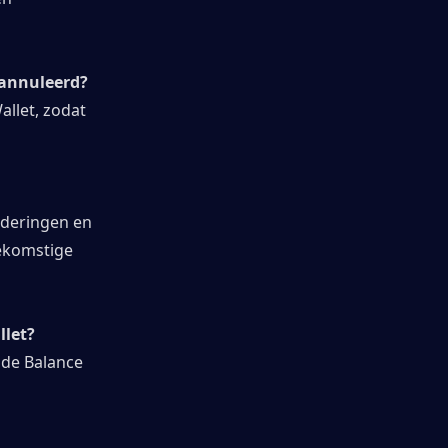
eannuleerd?
llet, zodat 
deringen en 
ekomstige 
llet?
de Balance 