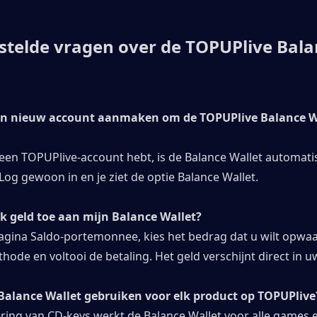
stelde vragen over de TOPUPlive Bala
een nieuw account aanmaken om de TOPUPlive Balance Wal
l een TOPUPlive-account hebt, is de Balance Wallet automatis
Log gewoon in en je ziet de optie Balance Wallet.
ik geld toe aan mijn Balance Wallet?
agina Saldo-portemonnee, kies het bedrag dat u wilt opwaar
ode en voltooi de betaling. Het geld verschijnt direct in u
 Balance Wallet gebruiken voor elk product op TOPUPlive
ring van CD-keys werkt de Balance Wallet voor alle games e