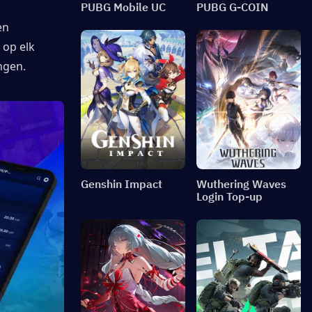
PUBG Mobile UC
PUBG G-COIN
n 
op elk 
ngen.
Genshin Impact
Wuthering Waves
Login Top-up