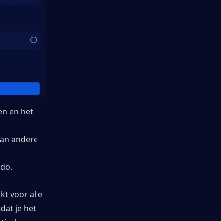
en en het 
van andere 
ldo.
 voor alle 
at je het 