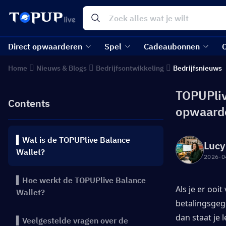
Direct opwaarderen
Spel
Cadeaubonnen
Home
Nieuws & Blogs
Bedrijfsontwikkeling
Bedrijfsnieuws
TOPUPliv
Contents
opwaard
▍Wat is de TOPUPlive Balance
Lucy
Wallet?
2026-0
▍Hoe werkt de TOPUPlive Balance
Als je er ooi
Wallet?
betalingsgeg
dan staat je 
▍Veelgestelde vragen over de