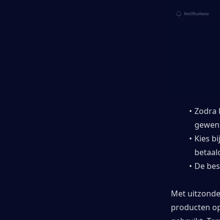
Zodra h
gewens
Kies b
betaal
De bes
Met uitzonde
producten op 