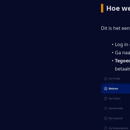
▍
Hoe we
Dit is het ee
Log in
Ga naa
Tegoe
betaal