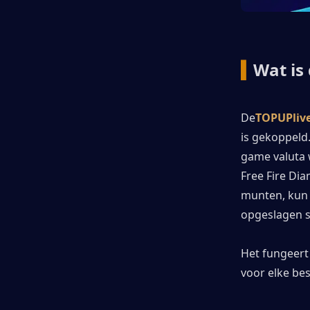
▍
Wat is
De
TOPUPliv
is gekoppeld.
game valuta 
Free Fire Dia
munten, kun j
opgeslagen s
Het fungeert 
voor elke bes