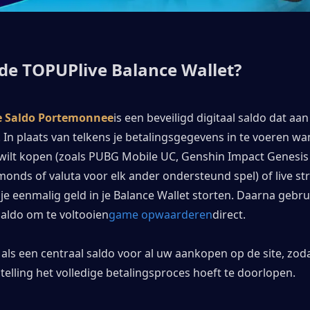
 de TOPUPlive Balance Wallet?
e Saldo Portemonnee
is een beveiligd digitaal saldo dat aan
 In plaats van telkens je betalingsgegevens in te voeren wan
wilt kopen (zoals PUBG Mobile UC, Genshin Impact Genesis C
monds of valuta voor elk ander ondersteund spel) of live s
e eenmalig geld in je Balance Wallet storten. Daarna gebruik
aldo om te voltooien
game opwaarderen
direct.
als een centraal saldo voor al uw aankopen op de site, zodat
telling het volledige betalingsproces hoeft te doorlopen.